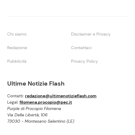
Chi siamo
Disclaimer e Privacy
Redazione
Contattaci
Pubblicità
Privacy Policy
Ultime Notizie Flash
Contatti:
redazione@ultimenotizieflash.com
Legal:
filomena.procopio@pec.it
Purple di Procopio Filomena
Via Della Libertà, 106
73030 - Montesano Salentino (LE)