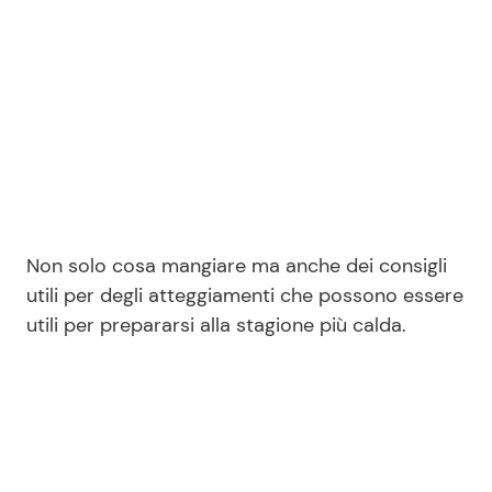
Seguici
Info
Chi siamo
Non solo cosa mangiare ma anche dei consigli
Disclaimer e Privacy
utili per degli atteggiamenti che possono essere
utili per prepararsi alla stagione più calda.
Redazione
Contattaci
Pubblicità
Privacy Policy