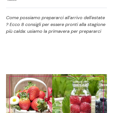
Economia
Fiction e Serie TV
Come possiamo prepararci all'arrivo dell'estate
Persone Scomparse
Programmi TV
? Ecco 8 consigli per essere pronti alla stagione
più calda: usiamo la primavera per prepararci
Politica
Reality e Talent
Soap Opera
ShowBiz
Social News
News Cinema
News dal mondo
News Musica
News Spettacolo