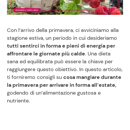
Benessere
Cucina e Ricette
Casa
Consigli di Cucina
Con l’arrivo della primavera, ci avviciniamo alla
stagione estiva, un periodo in cui desideriamo
Moda e Style
Dolci
tutti sentirci in forma e pieni di energia per
affrontare le giornate più calde
. Una dieta
Mondo Mamma
Le Ricette in TV
sana ed equilibrata può essere la chiave per
raggiungere questo obiettivo. In questo articolo,
News benessere
Primi Piatti
ti forniremo consigli su
cosa mangiare durante
la primavera per arrivare in forma all’estate,
Salute
Ricette Facili e Veloci
godendo di un’alimentazione gustosa e
nutriente.
Viaggi e Turismo
Ricette Feste
Festività
Ricette per Bambini