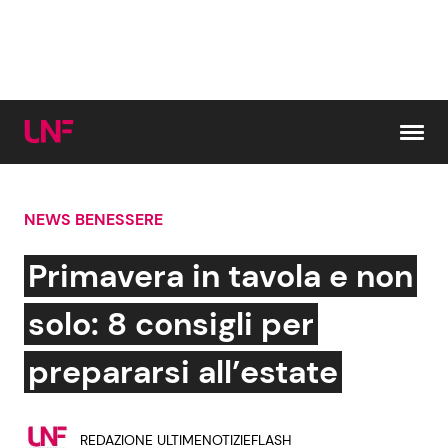
Vai al contenuto
NEWS BENESSERE
Cerca:
Primavera in tavola e non
News e Cronaca
Gossip e TV
solo: 8 consigli per
Attualità Italiana
Bellezze VIP
prepararsi all’estate
Dal Mondo
Coppie VIP
REDAZIONE ULTIMENOTIZIEFLASH