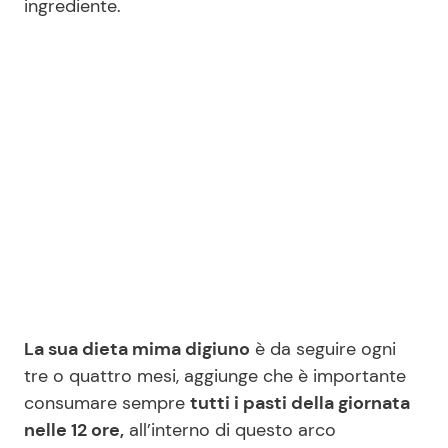
ingrediente.
Seguici
Info
Chi siamo
Disclaimer e Privacy
Redazione
Contattaci
La sua dieta mima digiuno
è da seguire ogni
Pubblicità
tre o quattro mesi, aggiunge che è importante
consumare sempre
tutti i pasti della giornata
Privacy Policy
nelle 12 ore,
all’interno di questo arco