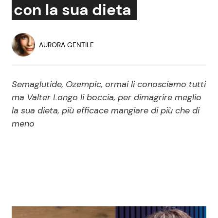
con la sua dieta
Economia
Fiction e Serie TV
Persone Scomparse
Programmi TV
AURORA GENTILE
Politica
Reality e Talent
Semaglutide, Ozempic, ormai li conosciamo tutti
Soap Opera
ma Valter Longo li boccia, per dimagrire meglio
la sua dieta, più efficace mangiare di più che di
meno
ShowBiz
Social News
News Cinema
News dal mondo
News Musica
News Spettacolo