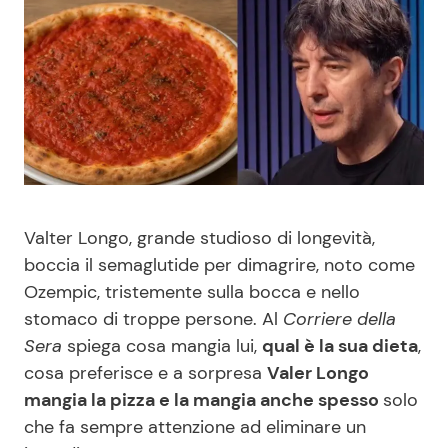
Benessere
Cucina e Ricette
Casa
Consigli di Cucina
Moda e Style
Dolci
Mondo Mamma
Le Ricette in TV
Valter Longo, grande studioso di longevità,
News benessere
Primi Piatti
boccia il semaglutide per dimagrire, noto come
Ozempic, tristemente sulla bocca e nello
Salute
Ricette Facili e Veloci
stomaco di troppe persone. Al
Corriere della
Sera
spiega cosa mangia lui,
qual è la sua dieta
,
Viaggi e Turismo
Ricette Feste
cosa preferisce e a sorpresa
Valer Longo
mangia la pizza e la mangia anche spesso
solo
Festività
Ricette per Bambini
che fa sempre attenzione ad eliminare un