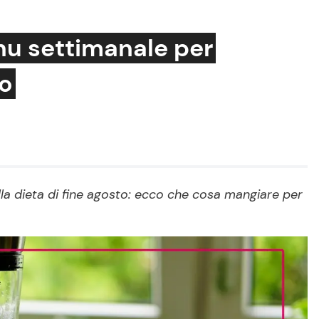
enu settimanale per
io
Cucina e Ricette
Consigli di Cucina
Dolci
Le Ricette in TV
alla dieta di fine agosto: ecco che cosa mangiare per
Primi Piatti
Ricette Facili e Veloci
Ricette Feste
Ricette per Bambini