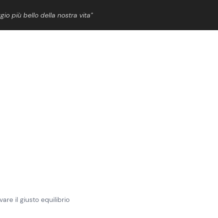
gio più bello della nostra vita”
ShowBiz
News Cinema
News Musica
News Spettacolo
are il giusto equilibrio