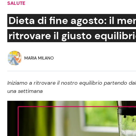
SALUTE
Soap Opera
Dieta di fine agosto: il m
ritrovare il giusto equilibr
Social News
Benessere
News dal mondo
Casa
MARIA MILANO
Moda e Style
Mondo Mamma
Iniziamo a ritrovare il nostro equilibrio partendo d
una settimana
News benessere
Salute
Viaggi e Turismo
Festività