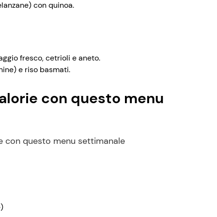
elanzane) con quinoa.
gio fresco, cetrioli e aneto.
hine) e riso basmati.
 calorie con questo menu
re con questo menu settimanale
)