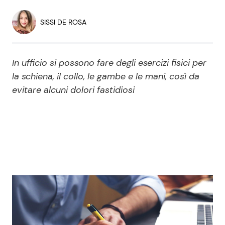
Economia
Fiction e Serie TV
SISSI DE ROSA
Persone Scomparse
Programmi TV
In ufficio si possono fare degli esercizi fisici per
Politica
Reality e Talent
la schiena, il collo, le gambe e le mani, così da
evitare alcuni dolori fastidiosi
Soap Opera
ShowBiz
Social News
News Cinema
News dal mondo
News Musica
News Spettacolo