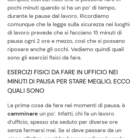
pochi minuti quando si ha un po’ di tempo,
durante le pause dal lavoro. Ricordiamo
Seguici
comunque che la legge sulla sicurezza nei luoghi
di lavoro prevede che si facciano 15 minuti di
pausa ogni 2 ore e mezzo, così che si possano
riposare anche gli occhi. Vediamo quindi quali
Info
sono gli esercizi fisici da fare.
Chi siamo
ESERCIZI FISICI DA FARE IN UFFICIO NEI
Disclaimer e Privacy
MINUTI DI PAUSA PER STARE MEGLIO, ECCO
QUALI SONO
Redazione
Contattaci
La prima cosa da fare nei momenti di pausa, è
camminare
un po’. Infatti, chi fa un lavoro
Pubblicità
d’ufficio, spesso sta seduto per diverse ore
Privacy Policy
senza fermarsi mai. Se si deve passare da un