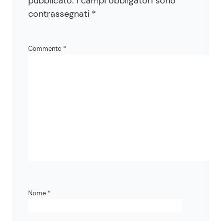
pubblicato.
I campi obbligatori sono
contrassegnati
*
Commento
*
Nome
*