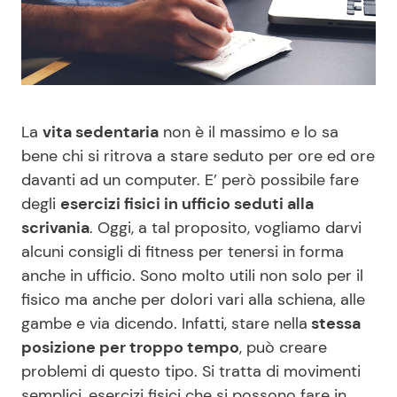
Benessere
Cucina e Ricette
Casa
Consigli di Cucina
Moda e Style
Dolci
La
vita sedentaria
non è il massimo e lo sa
bene chi si ritrova a stare seduto per ore ed ore
Mondo Mamma
Le Ricette in TV
davanti ad un computer. E’ però possibile fare
degli
esercizi fisici in ufficio seduti alla
News benessere
Primi Piatti
scrivania
. Oggi, a tal proposito, vogliamo darvi
alcuni consigli di fitness per tenersi in forma
anche in ufficio. Sono molto utili non solo per il
Salute
Ricette Facili e Veloci
fisico ma anche per dolori vari alla schiena, alle
gambe e via dicendo. Infatti, stare nella
stessa
Viaggi e Turismo
Ricette Feste
posizione per troppo tempo
, può creare
problemi di questo tipo. Si tratta di movimenti
Festività
Ricette per Bambini
semplici, esercizi fisici che si possono fare in