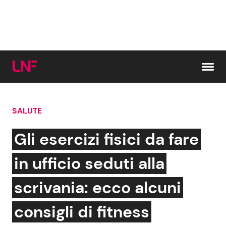
Vai al contenuto
SALUTE
Cerca:
Gli esercizi fisici da fare
News e Cronaca
Gossip e TV
in ufficio seduti alla
Attualità Italiana
Bellezze VIP
scrivania: ecco alcuni
Dal Mondo
Coppie VIP
consigli di fitness