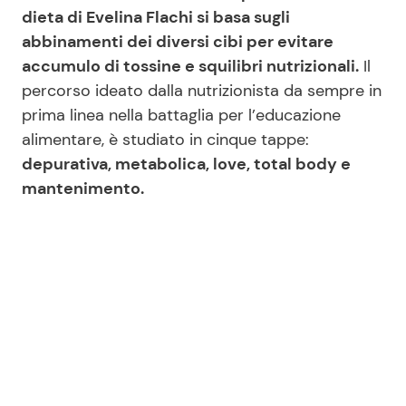
dieta di Evelina Flachi si basa sugli
abbinamenti dei diversi cibi per evitare
Seguici
accumulo di tossine e squilibri nutrizionali.
Il
percorso ideato dalla nutrizionista da sempre in
prima linea nella battaglia per l’educazione
alimentare, è studiato in cinque tappe:
depurativa, metabolica, love, total body e
Info
mantenimento.
Chi siamo
Disclaimer e Privacy
Redazione
Contattaci
Pubblicità
Privacy Policy