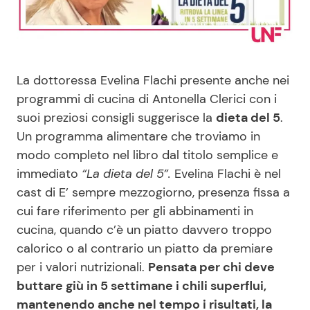
Benessere
Cucina e Ricette
Casa
Consigli di Cucina
La dottoressa Evelina Flachi presente anche nei
Moda e Style
Dolci
programmi di cucina di Antonella Clerici con i
suoi preziosi consigli suggerisce la
dieta del 5
.
Un programma alimentare che troviamo in
Mondo Mamma
Le Ricette in TV
modo completo nel libro dal titolo semplice e
immediato
“La dieta del 5”.
Evelina Flachi è nel
News benessere
Primi Piatti
cast di E’ sempre mezzogiorno, presenza fissa a
cui fare riferimento per gli abbinamenti in
Salute
Ricette Facili e Veloci
cucina, quando c’è un piatto davvero troppo
calorico o al contrario un piatto da premiare
Viaggi e Turismo
Ricette Feste
per i valori nutrizionali.
Pensata per chi deve
buttare giù in 5 settimane i chili superflui,
Festività
Ricette per Bambini
mantenendo anche nel tempo i risultati, la