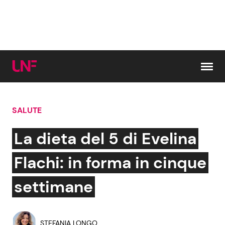
Vai al contenuto
SALUTE
Cerca:
La dieta del 5 di Evelina
News e Cronaca
Gossip e TV
Flachi: in forma in cinque
Attualità Italiana
Bellezze VIP
settimane
Dal Mondo
Coppie VIP
STEFANIA LONGO