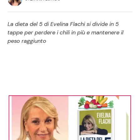
Economia
Fiction e Serie TV
Persone Scomparse
Programmi TV
La dieta del 5 di Evelina Flachi si divide in 5
tappe per perdere i chili in più e mantenere il
Politica
peso raggiunto
Reality e Talent
Soap Opera
ShowBiz
Social News
News Cinema
News dal mondo
News Musica
News Spettacolo