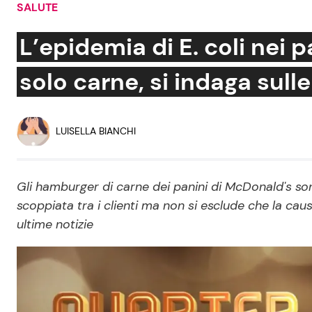
SALUTE
Soap Opera
L’epidemia di E. coli nei 
solo carne, si indaga sulle
Social News
Benessere
News dal mondo
Casa
LUISELLA BIANCHI
Moda e Style
Mondo Mamma
Gli hamburger di carne dei panini di McDonald's son
scoppiata tra i clienti ma non si esclude che la caus
News benessere
ultime notizie
Salute
Viaggi e Turismo
Festività