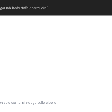
gio più bello della nostra vita”
ShowBiz
News Cinema
News Musica
News Spettacolo
n solo carne, si indaga sulle cipolle