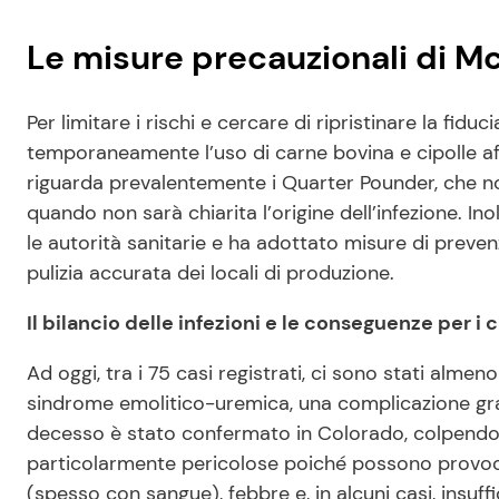
Le misure precauzionali di M
Per limitare i rischi e cercare di ripristinare la fid
temporaneamente l’uso di carne bovina e cipolle af
riguarda prevalentemente i Quarter Pounder, che non
quando non sarà chiarita l’origine dell’infezione. 
le autorità sanitarie e ha adottato misure di prevenz
pulizia accurata dei locali di produzione.
Il bilancio delle infezioni e le conseguenze per i c
Ad oggi, tra i 75 casi registrati, ci sono stati alme
sindrome emolitico-uremica, una complicazione grav
decesso è stato confermato in Colorado, colpendo u
particolarmente pericolose poiché possono provoc
(spesso con sangue), febbre e, in alcuni casi, insuffi