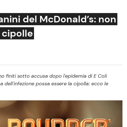
panini del McDonald’s: non
 cipolle
Cucina e Ricette
Consigli di Cucina
Dolci
Le Ricette in TV
o finiti sotto accusa dopo l'epidemia di E Coli
a dell'infezione possa essere la cipolla: ecco le
Primi Piatti
Ricette Facili e Veloci
Ricette Feste
Ricette per Bambini