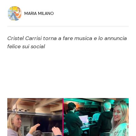
Economia
Fiction e Serie TV
MARIA MILANO
Persone Scomparse
Programmi TV
Cristel Carrisi torna a fare musica e lo annuncia
Politica
Reality e Talent
felice sui social
Soap Opera
ShowBiz
Social News
News Cinema
News dal mondo
News Musica
News Spettacolo