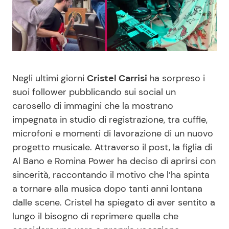
Benessere
Cucina e Ricette
Casa
Consigli di Cucina
Moda e Style
Dolci
Negli ultimi giorni
Cristel Carrisi
ha sorpreso i
suoi follower pubblicando sui social un
Mondo Mamma
Le Ricette in TV
carosello di immagini che la mostrano
impegnata in studio di registrazione, tra cuffie,
News benessere
Primi Piatti
microfoni e momenti di lavorazione di un nuovo
progetto musicale. Attraverso il post, la figlia di
Salute
Ricette Facili e Veloci
Al Bano e Romina Power ha deciso di aprirsi con
sincerità, raccontando il motivo che l’ha spinta
Viaggi e Turismo
Ricette Feste
a tornare alla musica dopo tanti anni lontana
dalle scene. Cristel ha spiegato di aver sentito a
lungo il bisogno di reprimere quella che
Festività
Ricette per Bambini