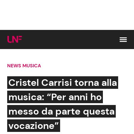
Vai al contenuto
NEWS MUSICA
Cerca:
Cristel Carrisi torna alla
News e Cronaca
Gossip e TV
musica: “Per anni ho
Attualità Italiana
Bellezze VIP
messo da parte questa
Dal Mondo
Coppie VIP
vocazione”