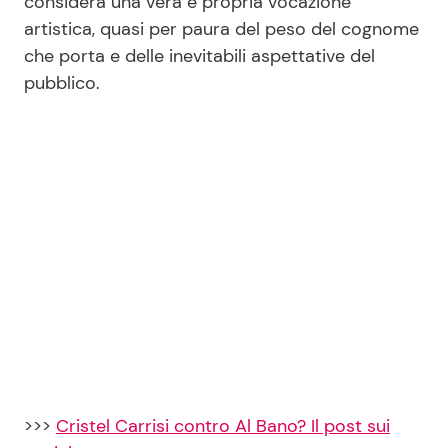
considera una vera e propria vocazione
artistica, quasi per paura del peso del cognome
che porta e delle inevitabili aspettative del
Seguici
pubblico.
Info
Chi siamo
Disclaimer e Privacy
Redazione
Contattaci
Pubblicità
Privacy Policy
>>>
Cristel Carrisi contro Al Bano? Il post sui