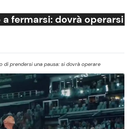
 a fermarsi: dovrà operarsi
Cucina e Ricette
Consigli di Cucina
o di prendersi una pausa: si dovrà operare
Dolci
Le Ricette in TV
Primi Piatti
Ricette Facili e Veloci
Ricette Feste
Ricette per Bambini