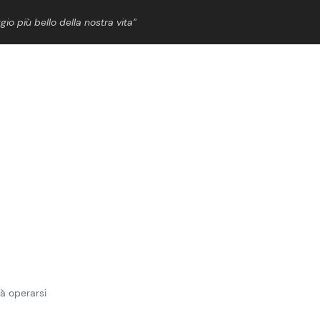
gio più bello della nostra vita”
ShowBiz
News Cinema
News Musica
News Spettacolo
rà operarsi