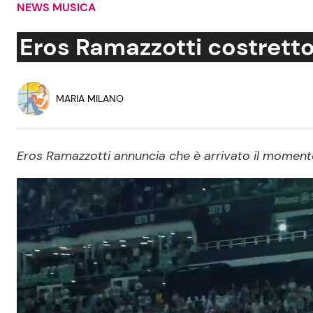
NEWS MUSICA
Soap Opera
Eros Ramazzotti costretto
Social News
Benessere
MARIA MILANO
News dal mondo
Casa
Eros Ramazzotti annuncia che è arrivato il moment
Moda e Style
Mondo Mamma
News benessere
Salute
Viaggi e Turismo
Festività