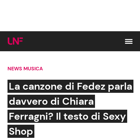
Vai al contenuto
NEWS MUSICA
Cerca:
La canzone di Fedez parla
News e Cronaca
Gossip e TV
davvero di Chiara
Attualità Italiana
Bellezze VIP
Ferragni? Il testo di Sexy
Dal Mondo
Coppie VIP
Shop