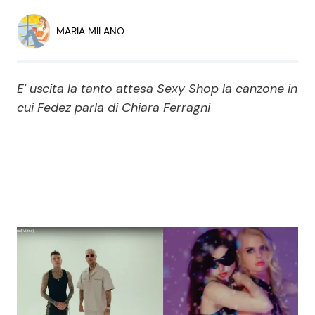
Economia
Fiction e Serie TV
MARIA MILANO
Persone Scomparse
Programmi TV
E' uscita la tanto attesa Sexy Shop la canzone in
Politica
Reality e Talent
cui Fedez parla di Chiara Ferragni
Soap Opera
ShowBiz
Social News
News Cinema
News dal mondo
News Musica
News Spettacolo