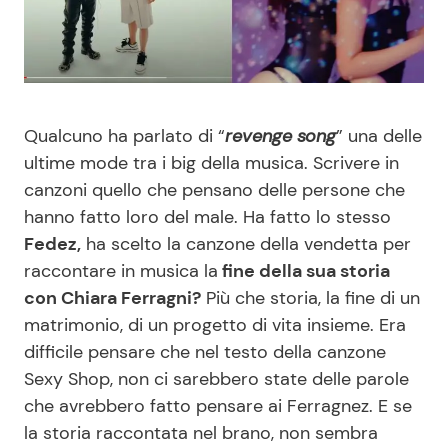
Benessere
Cucina e Ricette
Casa
Consigli di Cucina
Qualcuno ha parlato di “
revenge song
” una delle
Moda e Style
Dolci
ultime mode tra i big della musica. Scrivere in
canzoni quello che pensano delle persone che
Mondo Mamma
Le Ricette in TV
hanno fatto loro del male. Ha fatto lo stesso
Fedez,
ha scelto la canzone della vendetta per
News benessere
Primi Piatti
raccontare in musica la
fine della sua storia
con Chiara Ferragni?
Più che storia, la fine di un
Salute
Ricette Facili e Veloci
matrimonio, di un progetto di vita insieme. Era
difficile pensare che nel testo della canzone
Viaggi e Turismo
Ricette Feste
Sexy Shop, non ci sarebbero state delle parole
che avrebbero fatto pensare ai Ferragnez. E se
Festività
Ricette per Bambini
la storia raccontata nel brano, non sembra