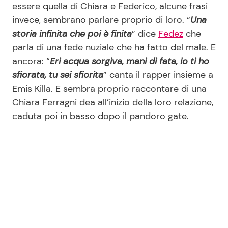
essere quella di Chiara e Federico, alcune frasi
invece, sembrano parlare proprio di loro. “
Una
storia infinita che poi è finita
” dice
Fedez
che
Seguici
parla di una fede nuziale che ha fatto del male. E
ancora: “
Eri acqua sorgiva, mani di fata, io ti ho
sfiorata, tu sei sfiorita
” canta il rapper insieme a
Emis Killa. E sembra proprio raccontare di una
Info
Chiara Ferragni dea all’inizio della loro relazione,
Chi siamo
caduta poi in basso dopo il pandoro gate.
Disclaimer e Privacy
Redazione
Contattaci
Pubblicità
Privacy Policy