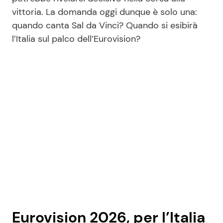
vittoria. La domanda oggi dunque è solo una:
quando canta Sal da Vinci? Quando si esibirà
Seguici
l’Italia sul palco dell’Eurovision?
Info
Chi siamo
Disclaimer e Privacy
Redazione
Contattaci
Pubblicità
Privacy Policy
Eurovision 2026, per l’Italia