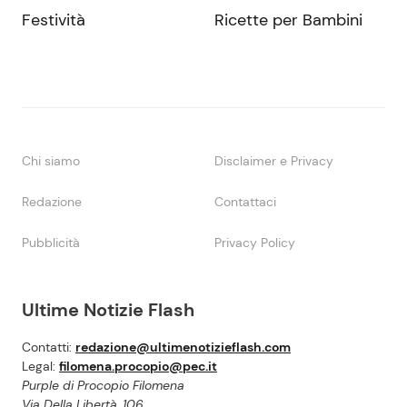
Festività
Ricette per Bambini
Chi siamo
Disclaimer e Privacy
Redazione
Contattaci
Pubblicità
Privacy Policy
Ultime Notizie Flash
Contatti:
redazione@ultimenotizieflash.com
Legal:
filomena.procopio@pec.it
Purple di Procopio Filomena
Via Della Libertà, 106