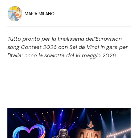
Economia
Fiction e Serie TV
MARIA MILANO
Persone Scomparse
Programmi TV
Tutto pronto per la finalissima dell'Eurovision
Politica
Reality e Talent
song Contest 2026 con Sal da Vinci in gara per
l'Italia: ecco la scaletta del 16 maggio 2026
Soap Opera
ShowBiz
Social News
News Cinema
News dal mondo
News Musica
News Spettacolo