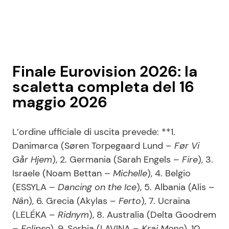
Finale Eurovision 2026: la
scaletta completa del 16
maggio 2026
L’ordine ufficiale di uscita prevede: **1.
Danimarca (Søren Torpegaard Lund –
Før Vi
Går Hjem
), 2. Germania (Sarah Engels –
Fire
), 3.
Israele (Noam Bettan –
Michelle
), 4. Belgio
(ESSYLA –
Dancing on the Ice
), 5. Albania (Alis –
Nân
), 6. Grecia (Akylas –
Ferto
), 7. Ucraina
(LELÉKA –
Ridnym
), 8. Australia (Delta Goodrem
–
Eclipse
), 9. Serbia (LAVINA –
Kraj Mene
), 10.