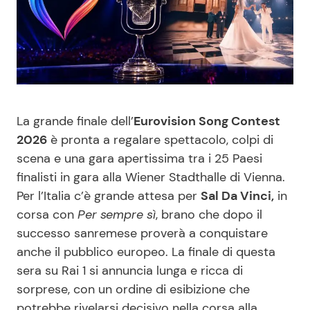
Benessere
Cucina e Ricette
Casa
Consigli di Cucina
Moda e Style
Dolci
La grande finale dell’
Eurovision Song Contest
Mondo Mamma
Le Ricette in TV
2026
è pronta a regalare spettacolo, colpi di
scena e una gara apertissima tra i 25 Paesi
News benessere
Primi Piatti
finalisti in gara alla Wiener Stadthalle di Vienna.
Per l’Italia c’è grande attesa per
Sal Da Vinci,
in
corsa con
Per sempre sì
, brano che dopo il
Salute
Ricette Facili e Veloci
successo sanremese proverà a conquistare
anche il pubblico europeo. La finale di questa
Viaggi e Turismo
Ricette Feste
sera su Rai 1 si annuncia lunga e ricca di
sorprese, con un ordine di esibizione che
Festività
Ricette per Bambini
potrebbe rivelarsi decisivo nella corsa alla