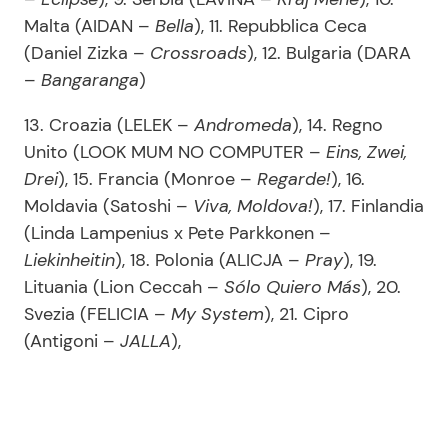
Malta (AIDAN –
Bella
), 11. Repubblica Ceca
(Daniel Zizka –
Crossroads
), 12. Bulgaria (DARA
–
Bangaranga
)
13. Croazia (LELEK –
Andromeda
), 14. Regno
Unito (LOOK MUM NO COMPUTER –
Eins, Zwei,
Drei
), 15. Francia (Monroe –
Regarde!
), 16.
Moldavia (Satoshi –
Viva, Moldova!
), 17. Finlandia
(Linda Lampenius x Pete Parkkonen –
Liekinheitin
), 18. Polonia (ALICJA –
Pray
), 19.
Lituania (Lion Ceccah –
Sólo Quiero Más
), 20.
Svezia (FELICIA –
My System
), 21. Cipro
(Antigoni –
JALLA
),