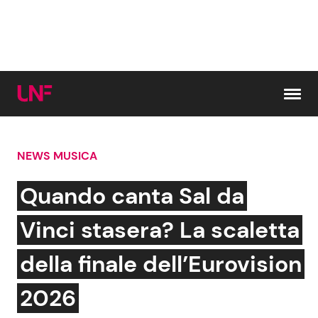
Vai al contenuto
NEWS MUSICA
Cerca:
Quando canta Sal da
News e Cronaca
Gossip e TV
Vinci stasera? La scaletta
Attualità Italiana
Bellezze VIP
della finale dell’Eurovision
Dal Mondo
Coppie VIP
2026