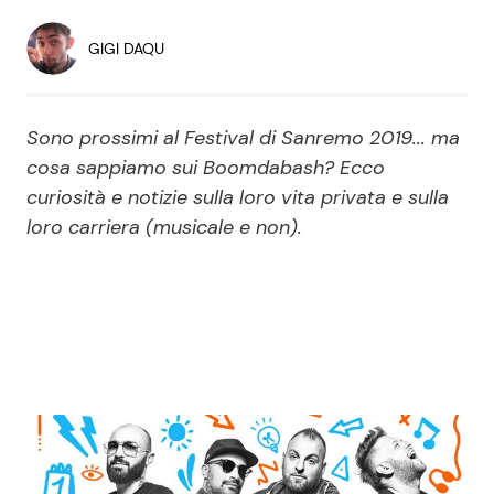
Economia
Fiction e Serie TV
GIGI DAQU
Persone Scomparse
Programmi TV
Sono prossimi al Festival di Sanremo 2019... ma
Politica
Reality e Talent
cosa sappiamo sui Boomdabash? Ecco
curiosità e notizie sulla loro vita privata e sulla
Soap Opera
loro carriera (musicale e non).
ShowBiz
Social News
News Cinema
News dal mondo
News Musica
News Spettacolo