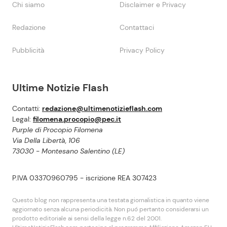
Chi siamo
Disclaimer e Privacy
Redazione
Contattaci
Pubblicità
Privacy Policy
Ultime Notizie Flash
Contatti:
redazione@ultimenotizieflash.com
Legal:
filomena.procopio@pec.it
Purple di Procopio Filomena
Via Della Libertà, 106
73030 - Montesano Salentino (LE)
P.IVA 03370960795 - iscrizione REA 307423
Questo blog non rappresenta una testata giornalistica in quanto viene
aggiornato senza alcuna periodicità. Non puó pertanto considerarsi un
prodotto editoriale ai sensi della legge n.62 del 2001.