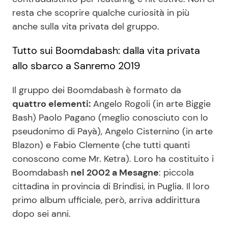
resta che scoprire qualche curiosità in più
anche sulla vita privata del gruppo.
Seguici
Tutto sui Boomdabash: dalla vita privata
allo sbarco a Sanremo 2019
Il gruppo dei Boomdabash è formato da
Info
quattro elementi:
Angelo Rogoli (in arte Biggie
Chi siamo
Bash) Paolo Pagano (meglio conosciuto con lo
pseudonimo di Payà), Angelo Cisternino (in arte
Disclaimer e Privacy
Blazon) e Fabio Clemente (che tutti quanti
Redazione
conoscono come Mr. Ketra). Loro ha costituito i
Contattaci
Boomdabash
nel 2002 a Mesagne
: piccola
cittadina in provincia di Brindisi, in Puglia. Il loro
Pubblicità
primo album ufficiale, però, arriva addirittura
Privacy Policy
dopo sei anni.