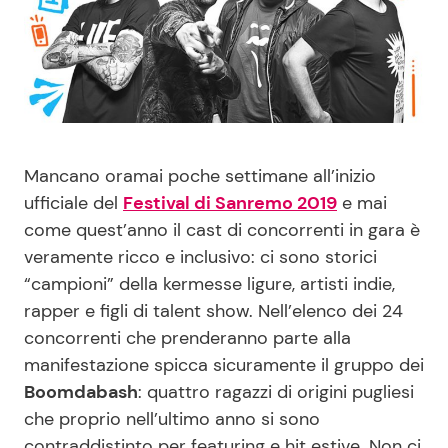
Benessere
Cucina e Ricette
Casa
Consigli di Cucina
Moda e Style
Dolci
Mancano oramai poche settimane all’inizio
Mondo Mamma
Le Ricette in TV
ufficiale del
Festival di Sanremo 2019
e mai
come quest’anno il cast di concorrenti in gara è
News benessere
Primi Piatti
veramente ricco e inclusivo: ci sono storici
“campioni” della kermesse ligure, artisti indie,
rapper e figli di talent show. Nell’elenco dei 24
Salute
Ricette Facili e Veloci
concorrenti che prenderanno parte alla
manifestazione spicca sicuramente il gruppo dei
Viaggi e Turismo
Ricette Feste
Boomdabash
: quattro ragazzi di origini pugliesi
che proprio nell’ultimo anno si sono
Festività
Ricette per Bambini
contraddistinto per featuring e hit estive. Non ci