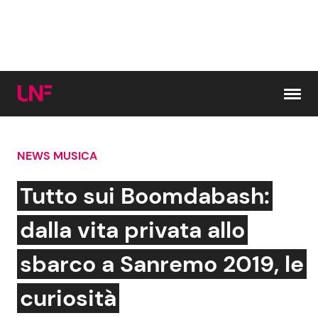
Vai al contenuto
NEWS MUSICA
Cerca:
Tutto sui Boomdabash:
News e Cronaca
Gossip e TV
dalla vita privata allo
Attualità Italiana
Bellezze VIP
sbarco a Sanremo 2019, le
Dal Mondo
Coppie VIP
curiosità