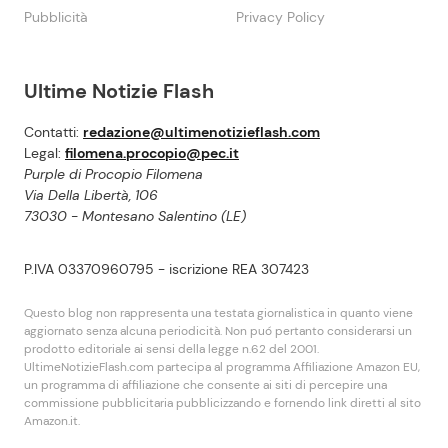
Pubblicità
Privacy Policy
Ultime Notizie Flash
Contatti:
redazione@ultimenotizieflash.com
Legal:
filomena.procopio@pec.it
Purple di Procopio Filomena
Via Della Libertà, 106
73030 - Montesano Salentino (LE)
P.IVA 03370960795 - iscrizione REA 307423
Questo blog non rappresenta una testata giornalistica in quanto viene
aggiornato senza alcuna periodicità. Non puó pertanto considerarsi un
prodotto editoriale ai sensi della legge n.62 del 2001.
UltimeNotizieFlash.com partecipa al programma Affiliazione Amazon EU,
un programma di affiliazione che consente ai siti di percepire una
commissione pubblicitaria pubblicizzando e fornendo link diretti al sito
Amazon.it.