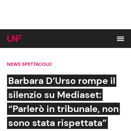
Vai al contenuto
NEWS SPETTACOLO
Cerca:
Barbara D’Urso rompe il
News e Cronaca
Gossip e TV
silenzio su Mediaset:
Attualità Italiana
Bellezze VIP
“Parlerò in tribunale, non
Dal Mondo
Coppie VIP
sono stata rispettata”