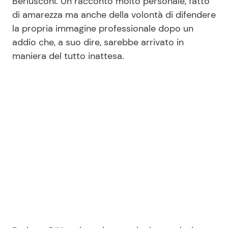
Berlusconi. Un racconto molto personale, fatto
di amarezza ma anche della volontà di difendere
la propria immagine professionale dopo un
Seguici
addio che, a suo dire, sarebbe arrivato in
maniera del tutto inattesa.
Info
Chi siamo
Disclaimer e Privacy
Redazione
Contattaci
Pubblicità
Privacy Policy