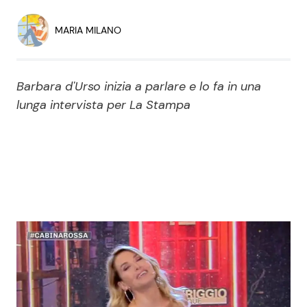
Economia
Fiction e Serie TV
MARIA MILANO
Persone Scomparse
Programmi TV
Barbara d'Urso inizia a parlare e lo fa in una
Politica
Reality e Talent
lunga intervista per La Stampa
Soap Opera
ShowBiz
Social News
News Cinema
News dal mondo
News Musica
News Spettacolo