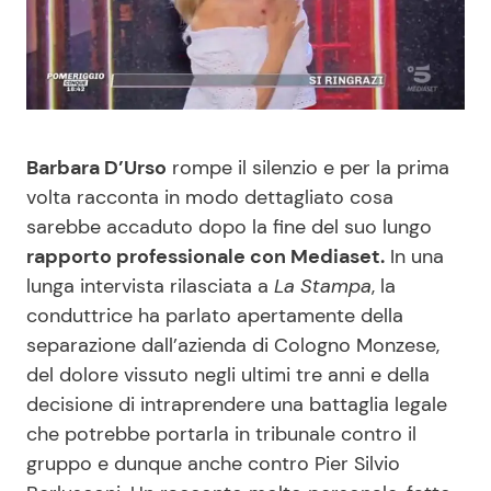
Benessere
Cucina e Ricette
Casa
Consigli di Cucina
Moda e Style
Dolci
Barbara D’Urso
rompe il silenzio e per la prima
volta racconta in modo dettagliato cosa
Mondo Mamma
Le Ricette in TV
sarebbe accaduto dopo la fine del suo lungo
rapporto professionale con Mediaset.
In una
News benessere
Primi Piatti
lunga intervista rilasciata a
La Stampa
, la
conduttrice ha parlato apertamente della
Salute
Ricette Facili e Veloci
separazione dall’azienda di Cologno Monzese,
del dolore vissuto negli ultimi tre anni e della
Viaggi e Turismo
Ricette Feste
decisione di intraprendere una battaglia legale
che potrebbe portarla in tribunale contro il
gruppo e dunque anche contro Pier Silvio
Festività
Ricette per Bambini