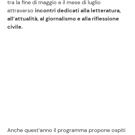
tra la fine di maggio e il mese di luglio
attraverso
incontri dedicati alla letteratura,
all’attualità, al giornalismo e alla riflessione
Seguici
civile.
Info
Chi siamo
Disclaimer e Privacy
Redazione
Contattaci
Pubblicità
Privacy Policy
Anche quest’anno il programma propone ospiti