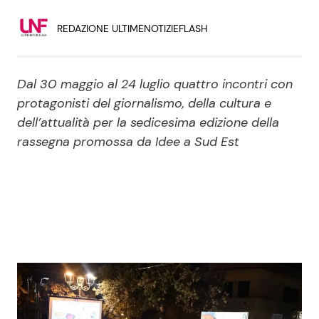
Economia
Fiction e Serie TV
REDAZIONE ULTIMENOTIZIEFLASH
Persone Scomparse
Programmi TV
Dal 30 maggio al 24 luglio quattro incontri con
Politica
Reality e Talent
protagonisti del giornalismo, della cultura e
dell’attualità per la sedicesima edizione della
Soap Opera
rassegna promossa da Idee a Sud Est
ShowBiz
Social News
News Cinema
News dal mondo
News Musica
News Spettacolo