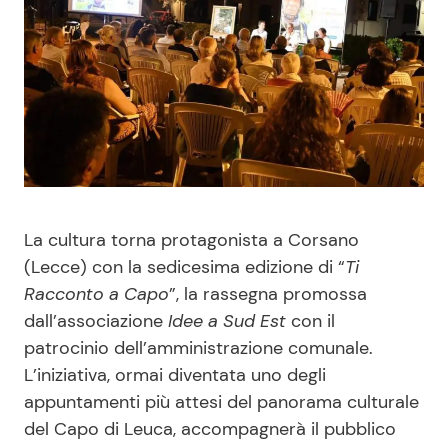
Benessere
Cucina e Ricette
Casa
Consigli di Cucina
Moda e Style
Dolci
Mondo Mamma
Le Ricette in TV
La cultura torna protagonista a Corsano
News benessere
Primi Piatti
(Lecce) con la sedicesima edizione di “
Ti
Racconto a Capo
”, la rassegna promossa
Salute
Ricette Facili e Veloci
dall’associazione
Idee a Sud Est
con il
patrocinio dell’amministrazione comunale.
Viaggi e Turismo
Ricette Feste
L’iniziativa, ormai diventata uno degli
appuntamenti più attesi del panorama culturale
Festività
Ricette per Bambini
del Capo di Leuca, accompagnerà il pubblico