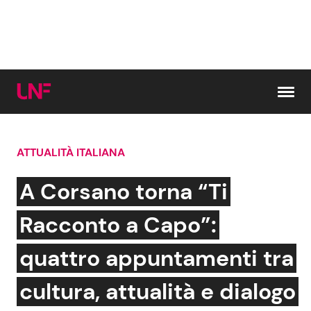
Vai al contenuto
ATTUALITÀ ITALIANA
Cerca:
A Corsano torna “Ti
News e Cronaca
Gossip e TV
Racconto a Capo”:
Attualità Italiana
Bellezze VIP
quattro appuntamenti tra
Dal Mondo
Coppie VIP
cultura, attualità e dialogo