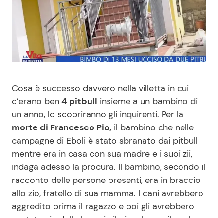
Benessere
Cucina e Ricette
Casa
Consigli di Cucina
Moda e Style
Dolci
Cosa è successo davvero nella villetta in cui
Mondo Mamma
Le Ricette in TV
c’erano ben
4 pitbull
insieme a un bambino di
un anno, lo scopriranno gli inquirenti. Per la
News benessere
Primi Piatti
morte di Francesco Pio,
il bambino che nelle
campagne di Eboli è stato sbranato dai pitbull
Salute
Ricette Facili e Veloci
mentre era in casa con sua madre e i suoi zii,
indaga adesso la procura. Il bambino, secondo il
Viaggi e Turismo
Ricette Feste
racconto delle persone presenti, era in braccio
allo zio, fratello di sua mamma. I cani avrebbero
aggredito prima il ragazzo e poi gli avrebbero
Festività
Ricette per Bambini