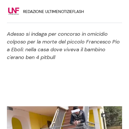
Economia
Fiction e Serie TV
REDAZIONE ULTIMENOTIZIEFLASH
Persone Scomparse
Programmi TV
Adesso si indaga per concorso in omicidio
Politica
Reality e Talent
colposo per la morte del piccolo Francesco Pio
a Eboli: nella casa dove viveva il bambino
Soap Opera
c'erano ben 4 pitbull
ShowBiz
Social News
News Cinema
News dal mondo
News Musica
News Spettacolo