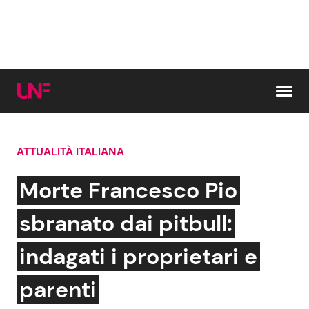
Vai al contenuto
ATTUALITÀ ITALIANA
Cerca:
Morte Francesco Pio
News e Cronaca
Gossip e TV
sbranato dai pitbull:
Attualità Italiana
Bellezze VIP
indagati i proprietari e
Dal Mondo
Coppie VIP
parenti