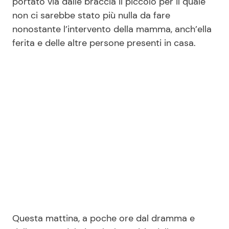
portato via dalle braccia il piccolo per il quale
non ci sarebbe stato più nulla da fare
nonostante l’intervento della mamma, anch’ella
Seguici
ferita e delle altre persone presenti in casa.
Info
Chi siamo
Disclaimer e Privacy
Redazione
Contattaci
Pubblicità
Privacy Policy
Questa mattina, a poche ore dal dramma e