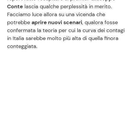
Conte
lascia qualche perplessità in merito.
Facciamo luce allora su una vicenda che
Seguici
potrebbe
aprire nuovi scenari
, qualora fosse
confermata la teoria per cui la curva dei contagi
in Italia sarebbe molto più alta di quella finora
conteggiata.
Info
Chi siamo
Disclaimer e Privacy
Redazione
Contattaci
Pubblicità
Privacy Policy