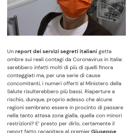
Benessere
Cucina e Ricette
Casa
Consigli di Cucina
Moda e Style
Dolci
Un
report dei servizi segreti italiani
getta
Mondo Mamma
Le Ricette in TV
ombre sui reali contagi da Coronavirus in Italia:
sarebbero infatti molti di più di quelli finora
conteggiati ma, per una serie di cause
News benessere
Primi Piatti
concomitanti, i numeri offerti al Ministero della
Salute risulterebbero più bassi. Riaperture a
Salute
Ricette Facili e Veloci
rischio, dunque, proprio adesso che alcune
regioni sembrano essere in procinto di passare
Viaggi e Turismo
Ricette Feste
nella tanto attesa zona gialla, quella con minori
restrizioni? E’ presto per dirlo, certamente il
Festività
Ricette per Bambini
report fatto recapitare al premier
Giuseppe