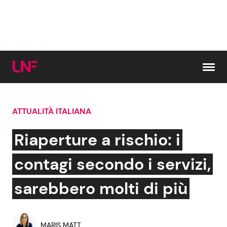
Vai al contenuto
ATTUALITÀ ITALIANA
Cerca:
Riaperture a rischio: i
News e Cronaca
Gossip e TV
contagi secondo i servizi,
Attualità Italiana
Bellezze VIP
sarebbero molti di più
Dal Mondo
Coppie VIP
MARIS MATT