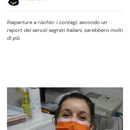
Economia
Fiction e Serie TV
Persone Scomparse
Programmi TV
Riaperture a rischio: i contagi, secondo un
report dei servizi segreti italiani, sarebbero molti
Politica
di più
Reality e Talent
Soap Opera
ShowBiz
Social News
News Cinema
News dal mondo
News Musica
News Spettacolo