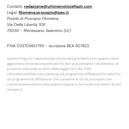
Contatti:
redazione@ultimenotizieflash.com
Legal:
filomena.procopio@pec.it
Purple di Procopio Filomena
Via Della Libertà, 106
73030 - Montesano Salentino (LE)
P.IVA 03370960795 - iscrizione REA 307423
Questo blog non rappresenta una testata giornalistica in quanto viene
aggiornato senza alcuna periodicità. Non puó pertanto considerarsi un
prodotto editoriale ai sensi della legge n.62 del 2001.
UltimeNotizieFlash.com partecipa al programma Affiliazione Amazon EU,
un programma di affiliazione che consente ai siti di percepire una
commissione pubblicitaria pubblicizzando e fornendo link diretti al sito
Amazon.it.