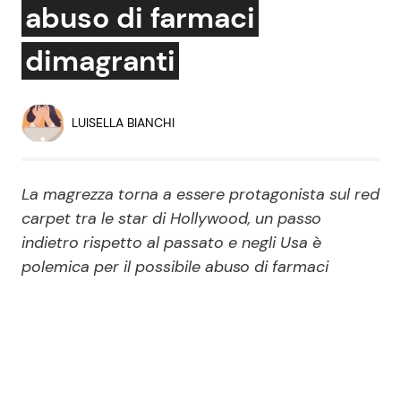
abuso di farmaci
Economia
Fiction e Serie TV
dimagranti
Persone Scomparse
Programmi TV
Politica
Reality e Talent
LUISELLA BIANCHI
Soap Opera
La magrezza torna a essere protagonista sul red
carpet tra le star di Hollywood, un passo
ShowBiz
Social News
indietro rispetto al passato e negli Usa è
polemica per il possibile abuso di farmaci
News Cinema
News dal mondo
News Musica
News Spettacolo