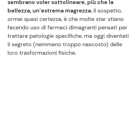
sembrano voler sottolineare, più che la
bellezza, un’estrema magrezza.
Il sospetto,
ormai quasi certezza, è che molte star stiano
Seguici
facendo uso di farmaci dimagranti pensati per
trattare patologie specifiche, ma oggi diventati
il segreto (nemmeno troppo nascosto) delle
loro trasformazioni fisiche.
Info
Chi siamo
Disclaimer e Privacy
Redazione
Contattaci
Pubblicità
Privacy Policy