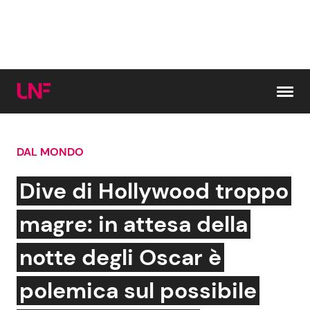
Vai al contenuto
DAL MONDO
Cerca:
Dive di Hollywood troppo
News e Cronaca
Gossip e TV
magre: in attesa della
Attualità Italiana
Bellezze VIP
notte degli Oscar è
Dal Mondo
Coppie VIP
polemica sul possibile