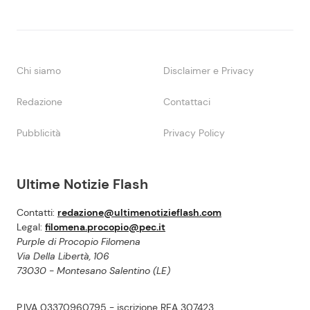
Chi siamo
Disclaimer e Privacy
Redazione
Contattaci
Pubblicità
Privacy Policy
Ultime Notizie Flash
Contatti:
redazione@ultimenotizieflash.com
Legal:
filomena.procopio@pec.it
Purple di Procopio Filomena
Via Della Libertà, 106
73030 - Montesano Salentino (LE)
P.IVA 03370960795 - iscrizione REA 307423