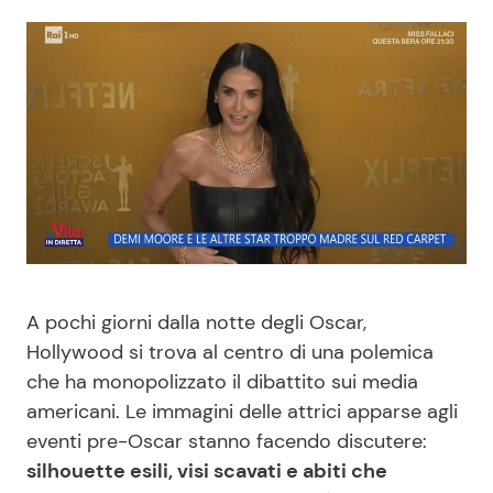
Benessere
Cucina e Ricette
Casa
Consigli di Cucina
Moda e Style
Dolci
Mondo Mamma
Le Ricette in TV
News benessere
Primi Piatti
A pochi giorni dalla notte degli Oscar,
Salute
Ricette Facili e Veloci
Hollywood si trova al centro di una polemica
che ha monopolizzato il dibattito sui media
Viaggi e Turismo
Ricette Feste
americani. Le immagini delle attrici apparse agli
eventi pre-Oscar stanno facendo discutere:
Festività
Ricette per Bambini
silhouette esili, visi scavati e abiti che