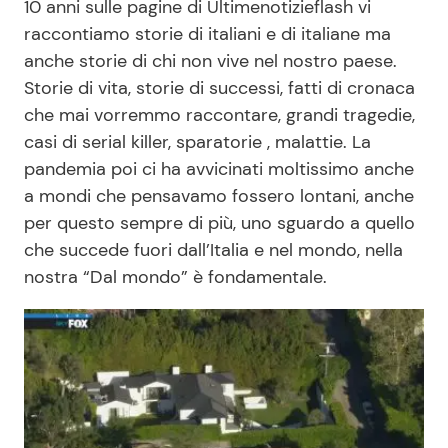
10 anni sulle pagine di Ultimenotizieflash vi
Economia
Fiction e Serie TV
raccontiamo storie di italiani e di italiane ma
anche storie di chi non vive nel nostro paese.
Persone Scomparse
Programmi TV
Storie di vita, storie di successi, fatti di cronaca
che mai vorremmo raccontare, grandi tragedie,
Politica
Reality e Talent
casi di serial killer, sparatorie , malattie. La
pandemia poi ci ha avvicinati moltissimo anche
Soap Opera
a mondi che pensavamo fossero lontani, anche
per questo sempre di più, uno sguardo a quello
che succede fuori dall’Italia e nel mondo, nella
ShowBiz
Social News
nostra “Dal mondo” è fondamentale.
News Cinema
News dal mondo
News Musica
News Spettacolo