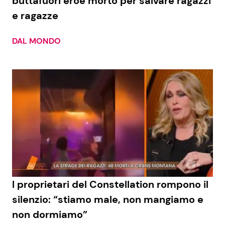
buttafuori eroe morto per salvare ragazzi
e ragazze
DAL MONDO
I proprietari del Constellation rompono il
silenzio: “stiamo male, non mangiamo e
non dormiamo”