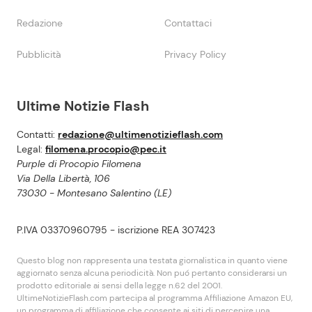
Redazione
Contattaci
Pubblicità
Privacy Policy
Ultime Notizie Flash
Contatti:
redazione@ultimenotizieflash.com
Legal:
filomena.procopio@pec.it
Purple di Procopio Filomena
Via Della Libertà, 106
73030 - Montesano Salentino (LE)
P.IVA 03370960795 - iscrizione REA 307423
Questo blog non rappresenta una testata giornalistica in quanto viene
aggiornato senza alcuna periodicità. Non puó pertanto considerarsi un
prodotto editoriale ai sensi della legge n.62 del 2001.
UltimeNotizieFlash.com partecipa al programma Affiliazione Amazon EU,
un programma di affiliazione che consente ai siti di percepire una