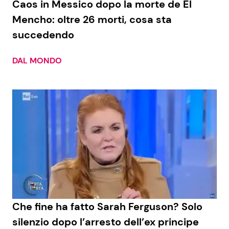
Caos in Messico dopo la morte de El
Mencho: oltre 26 morti, cosa sta
succedendo
Seguici
DAL MONDO
Info
Chi siamo
Disclaimer e Privacy
Redazione
Contattaci
Pubblicità
Che fine ha fatto Sarah Ferguson? Solo
Privacy Policy
silenzio dopo l’arresto dell’ex principe