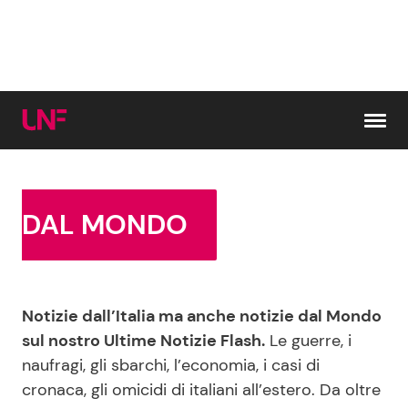
Vai al contenuto
Cerca:
DAL MONDO
News e Cronaca
Gossip e TV
Notizie dall’Italia ma anche notizie dal Mondo
Attualità Italiana
Bellezze VIP
sul nostro Ultime Notizie Flash.
Le guerre, i
naufragi, gli sbarchi, l’economia, i casi di
Dal Mondo
Coppie VIP
cronaca, gli omicidi di italiani all’estero. Da oltre