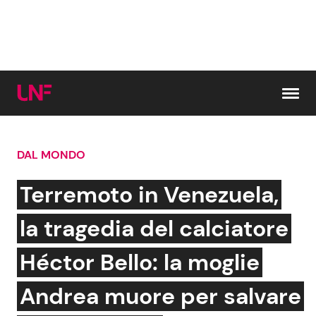
Vai al contenuto
DAL MONDO
Cerca:
Terremoto in Venezuela,
News e Cronaca
Gossip e TV
la tragedia del calciatore
Attualità Italiana
Bellezze VIP
Héctor Bello: la moglie
Dal Mondo
Coppie VIP
Andrea muore per salvare