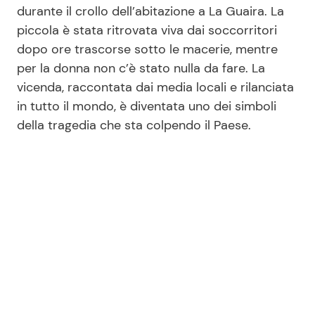
durante il crollo dell’abitazione a La Guaira. La
piccola è stata ritrovata viva dai soccorritori
dopo ore trascorse sotto le macerie, mentre
Seguici
per la donna non c’è stato nulla da fare. La
vicenda, raccontata dai media locali e rilanciata
in tutto il mondo, è diventata uno dei simboli
della tragedia che sta colpendo il Paese.
Info
Chi siamo
Disclaimer e Privacy
Redazione
Contattaci
Pubblicità
Privacy Policy