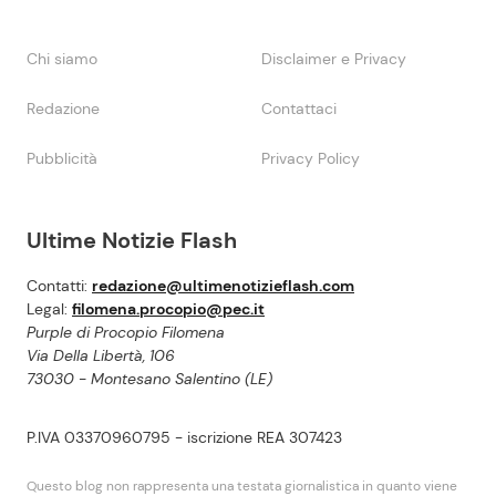
Chi siamo
Disclaimer e Privacy
Redazione
Contattaci
Pubblicità
Privacy Policy
Ultime Notizie Flash
Contatti:
redazione@ultimenotizieflash.com
Legal:
filomena.procopio@pec.it
Purple di Procopio Filomena
Via Della Libertà, 106
73030 - Montesano Salentino (LE)
P.IVA 03370960795 - iscrizione REA 307423
Questo blog non rappresenta una testata giornalistica in quanto viene