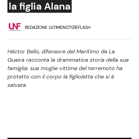
la figlia Alana
Economia
Fiction e Serie TV
Persone Scomparse
Programmi TV
REDAZIONE ULTIMENOTIZIEFLASH
Politica
Reality e Talent
Héctor Bello, difensore del Marítimo de La
Soap Opera
Guaira racconta la drammatica storia della sua
famiglia: sua moglie vittima del terremoto ha
protetto con il corpo la figlioletta che si è
ShowBiz
Social News
salvata
News Cinema
News dal mondo
News Musica
News Spettacolo