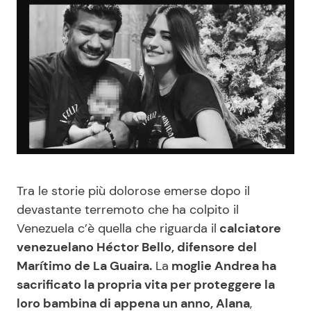
Benessere
Cucina e Ricette
Casa
Consigli di Cucina
Moda e Style
Dolci
Mondo Mamma
Le Ricette in TV
News benessere
Primi Piatti
Tra le storie più dolorose emerse dopo il
devastante terremoto che ha colpito il
Salute
Ricette Facili e Veloci
Venezuela c’è quella che riguarda il
calciatore
venezuelano Héctor Bello, difensore del
Viaggi e Turismo
Ricette Feste
Marítimo de La Guaira.
La
moglie Andrea ha
sacrificato la propria vita per proteggere la
Festività
Ricette per Bambini
loro bambina di appena un anno, Alana
,