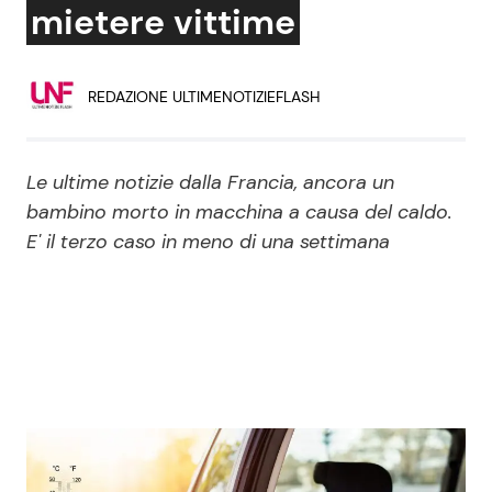
mietere vittime
Economia
Fiction e Serie TV
Persone Scomparse
Programmi TV
REDAZIONE ULTIMENOTIZIEFLASH
Politica
Reality e Talent
Le ultime notizie dalla Francia, ancora un
Soap Opera
bambino morto in macchina a causa del caldo.
E' il terzo caso in meno di una settimana
ShowBiz
Social News
News Cinema
News dal mondo
News Musica
News Spettacolo