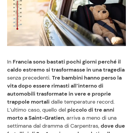
Benessere
Cucina e Ricette
Casa
Consigli di Cucina
Moda e Style
Dolci
Mondo Mamma
Le Ricette in TV
In
Francia sono bastati pochi giorni perché il
caldo estremo si trasformasse in una tragedia
News benessere
Primi Piatti
senza precedenti.
Tre bambini hanno perso la
vita dopo essere rimasti all’interno di
Salute
Ricette Facili e Veloci
automobili trasformate in vere e proprie
trappole mortali
dalle temperature record.
Viaggi e Turismo
Ricette Feste
L’ultimo caso, quello del
piccolo di tre anni
morto a Saint-Gratien
, arriva a meno di una
settimana dal dramma di Carpentras,
dove due
Festività
Ricette per Bambini