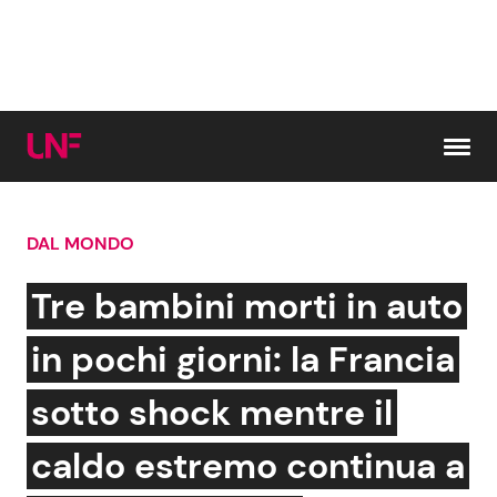
Vai al contenuto
DAL MONDO
Cerca:
Tre bambini morti in auto
News e Cronaca
Gossip e TV
in pochi giorni: la Francia
Attualità Italiana
Bellezze VIP
sotto shock mentre il
Dal Mondo
Coppie VIP
caldo estremo continua a