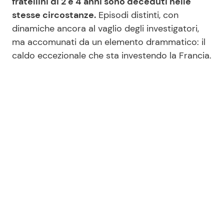
fratellini di 2 e 4 anni sono deceduti nelle
stesse circostanze.
Episodi distinti, con
dinamiche ancora al vaglio degli investigatori,
Seguici
ma accomunati da un elemento drammatico: il
caldo eccezionale che sta investendo la Francia.
Info
Chi siamo
Disclaimer e Privacy
Redazione
Contattaci
Pubblicità
Privacy Policy