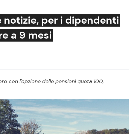
notizie, per i dipendenti
tre a 9 mesi
Cucina e Ricette
Consigli di Cucina
Dolci
Le Ricette in TV
avoro con l'opzione delle pensioni quota 100,
Primi Piatti
Ricette Facili e Veloci
Ricette Feste
Ricette per Bambini