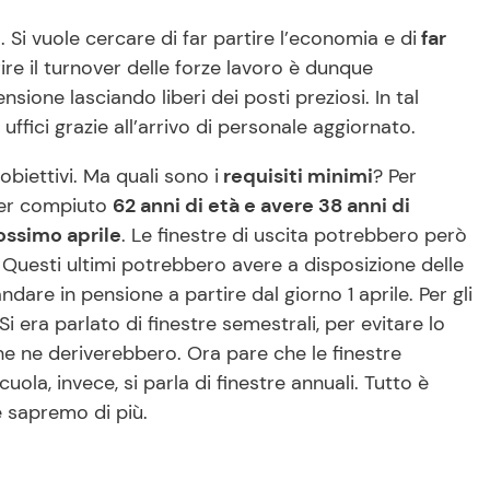
 Si vuole cercare di far partire l’economia e di
far
rire il turnover delle forze lavoro è dunque
ione lasciando liberi dei posti preziosi. In tal
uffici grazie all’arrivo di personale aggiornato.
biettivi. Ma quali sono i
requisiti minimi
? Per
ver compiuto
62 anni di età e avere 38 anni di
ossimo aprile
. Le finestre di uscita potrebbero però
i. Questi ultimi potrebbero avere a disposizione delle
ndare in pensione a partire dal giorno 1 aprile. Per gli
i era parlato di finestre semestrali, per evitare lo
he ne deriverebbero. Ora pare che le finestre
uola, invece, si parla di finestre annuali. Tutto è
e sapremo di più.