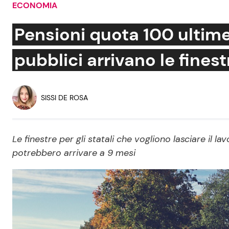
ECONOMIA
Soap Opera
Pensioni quota 100 ultime 
pubblici arrivano le fines
Social News
Benessere
News dal mondo
Casa
SISSI DE ROSA
Moda e Style
Mondo Mamma
Le finestre per gli statali che vogliono lasciare il l
potrebbero arrivare a 9 mesi
News benessere
Salute
Viaggi e Turismo
Festività