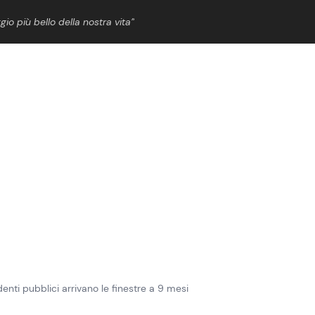
gio più bello della nostra vita”
ShowBiz
News Cinema
News Musica
News Spettacolo
enti pubblici arrivano le finestre a 9 mesi