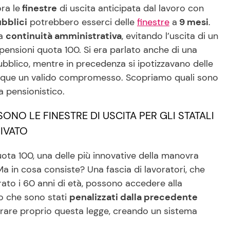
ra le
finestre
di uscita anticipata dal lavoro con
bblici
potrebbero esserci delle
finestre
a
9 mesi
.
la
continuità amministrativa
, evitando l’uscita di un
e pensioni quota 100. Si era parlato anche di una
pubblico, mentre in precedenza si ipotizzavano delle
dunque un valido compromesso. Scopriamo quali sono
a pensionistico.
SONO LE FINESTRE DI USCITA PER GLI STATALI
RIVATO
uota 100, una delle più innovative della manovra
 in cosa consiste? Una fascia di lavoratori, che
rato i 60 anni di età, possono accedere alla
ro che sono stati
penalizzati dalla precedente
perare proprio questa legge, creando un sistema