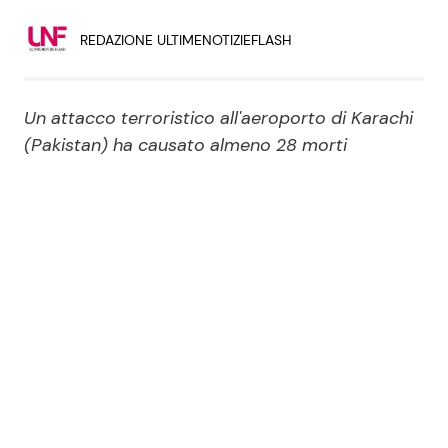
Economia
Fiction e Serie TV
REDAZIONE ULTIMENOTIZIEFLASH
Persone Scomparse
Programmi TV
Un attacco terroristico all'aeroporto di Karachi
Politica
Reality e Talent
(Pakistan) ha causato almeno 28 morti
Soap Opera
ShowBiz
Social News
News Cinema
News dal mondo
News Musica
News Spettacolo