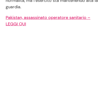
normalità, ma l’esercito sta mantenendo alta la
guardia.
Pakistan, assassinato operatore sanitario –
LEGGI QUI