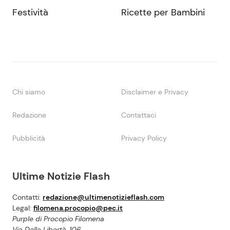
Festività
Ricette per Bambini
Chi siamo
Disclaimer e Privacy
Redazione
Contattaci
Pubblicità
Privacy Policy
Ultime Notizie Flash
Contatti:
redazione@ultimenotizieflash.com
Legal:
filomena.procopio@pec.it
Purple di Procopio Filomena
Via Della Libertà, 106