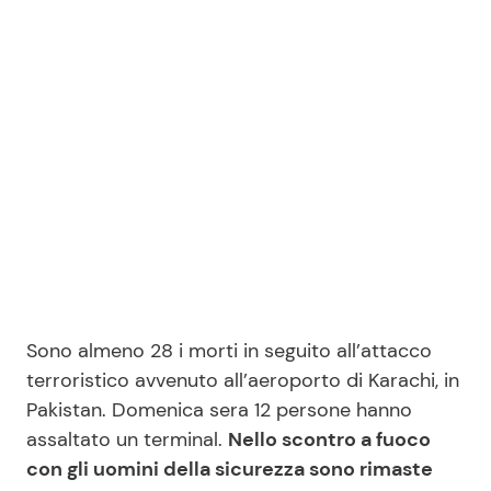
Benessere
Cucina e Ricette
Casa
Consigli di Cucina
Moda e Style
Dolci
Mondo Mamma
Le Ricette in TV
News benessere
Primi Piatti
Salute
Ricette Facili e Veloci
Sono almeno 28 i morti in seguito all’attacco
terroristico avvenuto all’aeroporto di Karachi, in
Viaggi e Turismo
Ricette Feste
Pakistan. Domenica sera 12 persone hanno
assaltato un terminal.
Nello scontro a fuoco
Festività
Ricette per Bambini
con gli uomini della sicurezza sono rimaste