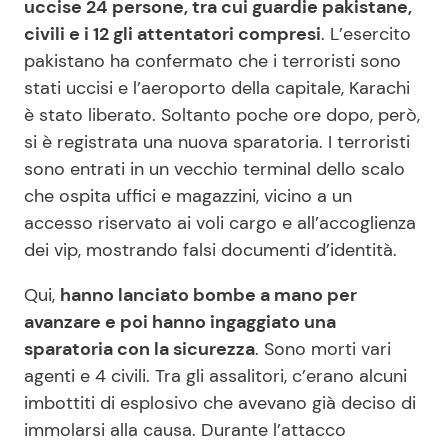
uccise 24 persone, tra cui guardie pakistane,
civili e i 12 gli attentatori compresi
. L’esercito
pakistano ha confermato che i terroristi sono
Seguici
stati uccisi e l’aeroporto della capitale, Karachi
è stato liberato. Soltanto poche ore dopo, però,
si è registrata una nuova sparatoria. I terroristi
sono entrati in un vecchio terminal dello scalo
Info
che ospita uffici e magazzini, vicino a un
accesso riservato ai voli cargo e all’accoglienza
Chi siamo
dei vip, mostrando falsi documenti d’identità.
Disclaimer e Privacy
Qui,
hanno lanciato bombe a mano per
Redazione
avanzare e poi hanno ingaggiato una
Contattaci
sparatoria con la sicurezza
. Sono morti vari
Pubblicità
agenti e 4 civili. Tra gli assalitori, c’erano alcuni
imbottiti di esplosivo che avevano già deciso di
Privacy Policy
immolarsi alla causa. Durante l’attacco