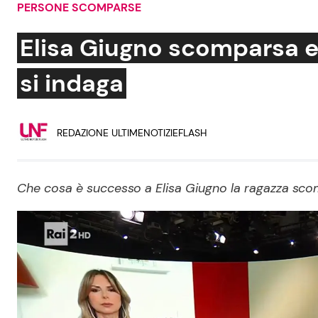
PERSONE SCOMPARSE
Soap Opera
Elisa Giugno scomparsa e
si indaga
Social News
Benessere
REDAZIONE ULTIMENOTIZIEFLASH
News dal mondo
Casa
Moda e Style
Mondo Mamma
Che cosa è successo a Elisa Giugno la ragazza scomp
News benessere
Salute
Viaggi e Turismo
Festività