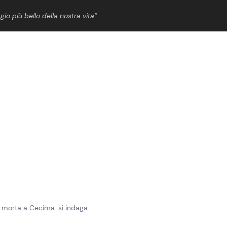
gio più bello della nostra vita”
ShowBiz
News Cinema
News Musica
News Spettacolo
 morta a Cecima: si indaga