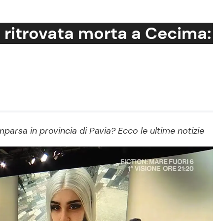
 ritrovata morta a Cecima:
Cucina e Ricette
Consigli di Cucina
Dolci
Le Ricette in TV
arsa in provincia di Pavia? Ecco le ultime notizie
Primi Piatti
Ricette Facili e Veloci
Ricette Feste
Ricette per Bambini