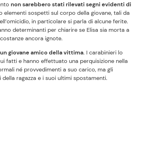
mento
non sarebbero stati rilevati segni evidenti di
o elementi sospetti sul corpo della giovane, tali da
ll’omicidio, in particolare si parla di alcune ferite.
anno determinanti per chiarire se Elisa sia morta a
ircostanze ancora ignote.
 un giovane amico della vittima
. I carabinieri lo
 fatti e hanno effettuato una perquisizione nella
rmali né provvedimenti a suo carico, ma gli
i della ragazza e i suoi ultimi spostamenti.