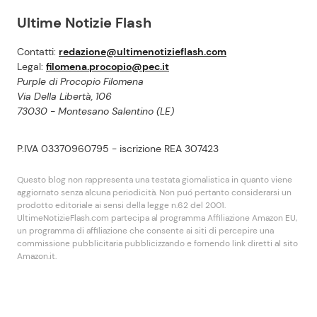
Ultime Notizie Flash
Contatti:
redazione@ultimenotizieflash.com
Legal:
filomena.procopio@pec.it
Purple di Procopio Filomena
Via Della Libertà, 106
73030 - Montesano Salentino (LE)
P.IVA 03370960795 - iscrizione REA 307423
Questo blog non rappresenta una testata giornalistica in quanto viene
aggiornato senza alcuna periodicità. Non puó pertanto considerarsi un
prodotto editoriale ai sensi della legge n.62 del 2001.
UltimeNotizieFlash.com partecipa al programma Affiliazione Amazon EU,
un programma di affiliazione che consente ai siti di percepire una
commissione pubblicitaria pubblicizzando e fornendo link diretti al sito
Amazon.it.