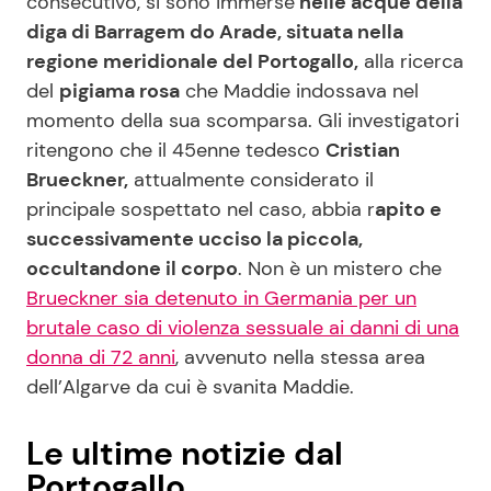
consecutivo, si sono immerse
nelle acque della
diga di Barragem do Arade, situata nella
regione meridionale del Portogallo,
alla ricerca
del
pigiama rosa
che Maddie indossava nel
momento della sua scomparsa. Gli investigatori
ritengono che il 45enne tedesco
Cristian
Brueckner,
attualmente considerato il
principale sospettato nel caso, abbia r
apito e
successivamente ucciso la piccola,
occultandone il corpo
. Non è un mistero che
Brueckner sia detenuto in Germania per un
brutale caso di violenza sessuale ai danni di una
donna di 72 anni
, avvenuto nella stessa area
dell’Algarve da cui è svanita Maddie.
Le ultime notizie dal
Portogallo