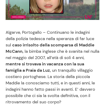
Benessere
Cucina e Ricette
Casa
Consigli di Cucina
Algarve, Portogallo – Continuano le indagini
Moda e Style
Dolci
della polizia tedesca nella speranza di far luce
sul
caso irrisolto della scomparsa di Maddie
Mondo Mamma
Le Ricette in TV
McCann,
la bimba inglese che è svanita nel nulla
nel maggio del 2007, all’età di soli 4 anni,
News benessere
Primi Piatti
mentre si trovava in vacanza con la sua
famiglia a Praia da Luz,
un tranquillo villaggio
Salute
Ricette Facili e Veloci
costiero portoghese. La storia della piccola
Maddie la conosciamo tutti, e in questi anni, le
Viaggi e Turismo
Ricette Feste
indagini hanno fatto passi in avanti. E’ davvero
possibile che ci sia la svolta definitiva, con il
Festività
Ricette per Bambini
ritrovamento del suo corpo?