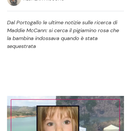
Economia
Fiction e Serie TV
Persone Scomparse
Programmi TV
Dal Portogallo le ultime notizie sulle ricerca di
Maddie McCann: si cerca il pigiamino rosa che
Politica
la bambina indossava quando è stata
Reality e Talent
sequestrata
Soap Opera
ShowBiz
Social News
News Cinema
News dal mondo
News Musica
News Spettacolo