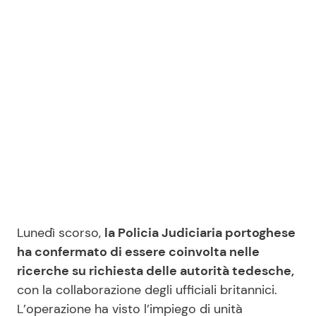
Seguici
Info
Chi siamo
Disclaimer e Privacy
Redazione
Lunedì scorso,
la Policia Judiciaria portoghese
Contattaci
ha confermato di essere coinvolta nelle
Pubblicità
ricerche su richiesta delle autorità tedesche,
Privacy Policy
con la collaborazione degli ufficiali britannici.
L’operazione ha visto l’impiego di unità