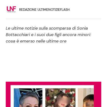
Economia
Fiction e Serie TV
REDAZIONE ULTIMENOTIZIEFLASH
Persone Scomparse
Programmi TV
Le ultime notizie sulla scomparsa di Sonia
Politica
Reality e Talent
Bottacchiari e i suoi due figli ancora minori:
cosa è emerso nelle ultime ore
Soap Opera
ShowBiz
Social News
News Cinema
News dal mondo
News Musica
News Spettacolo