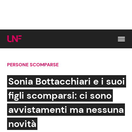
Vai al contenuto
PERSONE SCOMPARSE
Cerca:
Sonia Bottacchiari e i suoi
News e Cronaca
Gossip e TV
figli scomparsi: ci sono
Attualità Italiana
Bellezze VIP
avvistamenti ma nessuna
Dal Mondo
Coppie VIP
novità