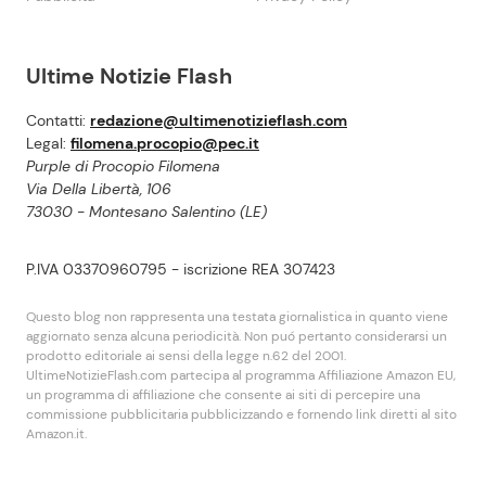
Ultime Notizie Flash
Contatti:
redazione@ultimenotizieflash.com
Legal:
filomena.procopio@pec.it
Purple di Procopio Filomena
Via Della Libertà, 106
73030 - Montesano Salentino (LE)
P.IVA 03370960795 - iscrizione REA 307423
Questo blog non rappresenta una testata giornalistica in quanto viene
aggiornato senza alcuna periodicità. Non puó pertanto considerarsi un
prodotto editoriale ai sensi della legge n.62 del 2001.
UltimeNotizieFlash.com partecipa al programma Affiliazione Amazon EU,
un programma di affiliazione che consente ai siti di percepire una
commissione pubblicitaria pubblicizzando e fornendo link diretti al sito
Amazon.it.