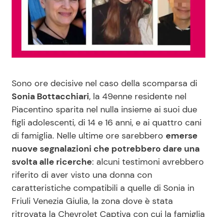
Benessere
Cucina e Ricette
Casa
Consigli di Cucina
Moda e Style
Dolci
Sono ore decisive nel caso della scomparsa di
Mondo Mamma
Le Ricette in TV
Sonia Bottacchiari
, la 49enne residente nel
Piacentino sparita nel nulla insieme ai suoi due
figli adolescenti, di 14 e 16 anni, e ai quattro cani
News benessere
Primi Piatti
di famiglia. Nelle ultime ore sarebbero
emerse
nuove segnalazioni che potrebbero dare una
Salute
Ricette Facili e Veloci
svolta alle ricerche
: alcuni testimoni avrebbero
riferito di aver visto una donna con
Viaggi e Turismo
Ricette Feste
caratteristiche compatibili a quelle di Sonia in
Friuli Venezia Giulia, la zona dove è stata
Festività
Ricette per Bambini
ritrovata la Chevrolet Captiva con cui la famiglia