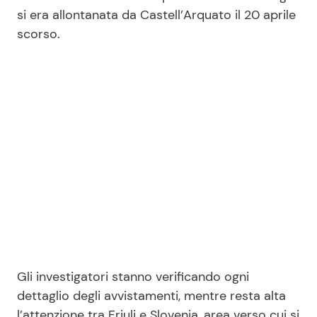
si era allontanata da Castell’Arquato il 20 aprile
scorso.
Seguici
Info
Chi siamo
Disclaimer e Privacy
Redazione
Contattaci
Pubblicità
Gli investigatori stanno verificando ogni
Privacy Policy
dettaglio degli avvistamenti, mentre resta alta
l’attenzione tra Friuli e Slovenia, area verso cui si