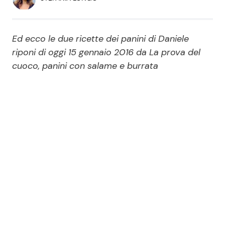
Economia
Fiction e Serie TV
Persone Scomparse
Programmi TV
Ed ecco le due ricette dei panini di Daniele
riponi di oggi 15 gennaio 2016 da La prova del
Politica
cuoco, panini con salame e burrata
Reality e Talent
Soap Opera
ShowBiz
Social News
News Cinema
News dal mondo
News Musica
News Spettacolo