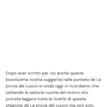
Benessere
Cucina e Ricette
Casa
Consigli di Cucina
Moda e Style
Dolci
Mondo Mamma
Le Ricette in TV
News benessere
Primi Piatti
Dopo aver scritto per voi anche questa
Salute
Ricette Facili e Veloci
buonissima ricetta suggerita nella puntata de La
prova del cuoco in onda oggi vi ricordiamo che
Viaggi e Turismo
Ricette Feste
visitando la sezione cucina del nostro sito
potrete leggere tutte le ricette di questa
Festività
Ricette per Bambini
stagione de La prova del cuoco ma non solo.