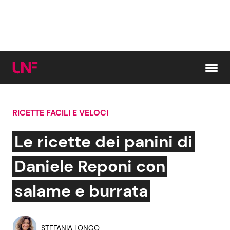
Vai al contenuto
RICETTE FACILI E VELOCI
Cerca:
Le ricette dei panini di
News e Cronaca
Gossip e TV
Daniele Reponi con
Attualità Italiana
Bellezze VIP
salame e burrata
Dal Mondo
Coppie VIP
STEFANIA LONGO