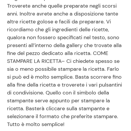
Troverete anche quelle preparate negli scorsi
anni. Inoltre avrete anche a disposizione tante
Seguici
altre ricette golose e facili da preparare. Vi
ricordiamo che gli ingredienti delle ricette,
qualora non fossero specificati nel testo, sono
presenti all’interno della gallery che trovate alla
Info
fine del pezzo dedicato alla ricetta. COME
STAMPARE LA RICETTA– Ci chiedete spesso se
Chi siamo
sia o meno possibile stampare la ricetta. Farlo
Disclaimer e Privacy
si può ed è molto semplice. Basta scorrere fino
alla fine della ricetta e troverete i vari pulsantini
Redazione
di condivisione. Quello con il simbolo della
Contattaci
stampante serve appunto per stampare la
Pubblicità
ricetta. Basterà cliccare sulla stampante e
selezionare il formato che preferite stampare.
Privacy Policy
Tutto è molto semplice!