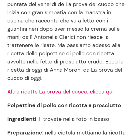
puntata del venerdì de La prova del cuoco che
inizia con gran simpatia con la maestra in
cucina che racconta che va a letto con i
Seguici
guantini neri dopo aver messo la crema sulle
mani; da lì Antonella Clerici non riesce a
trattenere le risate. Ma passiamo adesso alla
ricetta delle polpettine di pollo con ricotta
Info
avvolte nelle fette di prosciutto crudo. Ecco la
Chi siamo
ricetta di oggi di Anna Moroni da La prova del
cuoco di oggi.
Disclaimer e Privacy
Redazione
Altre ricette La prova del cuoco, clicca qui
Contattaci
Polpettine di pollo con ricotta e prosciutto
Pubblicità
Ingredienti
: li trovate nella foto in basso
Privacy Policy
Preparazione:
nella ciotola mettiamo la ricotta