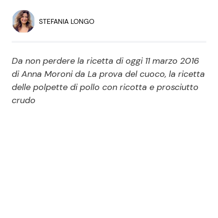
Economia
Fiction e Serie TV
STEFANIA LONGO
Persone Scomparse
Programmi TV
Da non perdere la ricetta di oggi 11 marzo 2016
Politica
Reality e Talent
di Anna Moroni da La prova del cuoco, la ricetta
delle polpette di pollo con ricotta e prosciutto
Soap Opera
crudo
ShowBiz
Social News
News Cinema
News dal mondo
News Musica
News Spettacolo