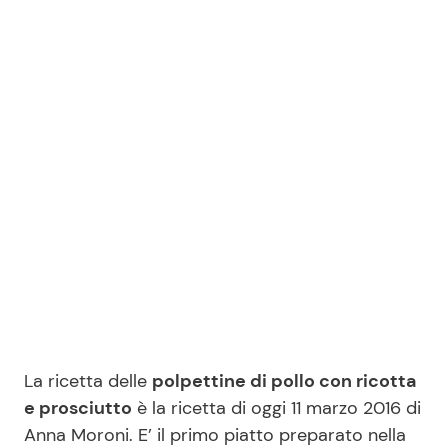
Benessere
Cucina e Ricette
Casa
Consigli di Cucina
Moda e Style
Dolci
Mondo Mamma
Le Ricette in TV
News benessere
Primi Piatti
Salute
Ricette Facili e Veloci
Viaggi e Turismo
Ricette Feste
La ricetta delle
polpettine di pollo con ricotta
e prosciutto
è la ricetta di oggi 11 marzo 2016 di
Festività
Ricette per Bambini
Anna Moroni. E’ il primo piatto preparato nella