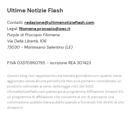
Ultime Notizie Flash
Contatti:
redazione@ultimenotizieflash.com
Legal:
filomena.procopio@pec.it
Purple di Procopio Filomena
Via Della Libertà, 106
73030 - Montesano Salentino (LE)
P.IVA 03370960795 - iscrizione REA 307423
Questo blog non rappresenta una testata giornalistica in quanto viene
aggiornato senza alcuna periodicità. Non puó pertanto considerarsi un
prodotto editoriale ai sensi della legge n.62 del 2001.
UltimeNotizieFlash.com partecipa al programma Affiliazione Amazon EU,
un programma di affiliazione che consente ai siti di percepire una
commissione pubblicitaria pubblicizzando e fornendo link diretti al sito
Amazon.it.