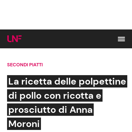
Vai al contenuto
SECONDI PIATTI
Cerca:
La ricetta delle polpettine
News e Cronaca
Gossip e TV
di pollo con ricotta e
Attualità Italiana
Bellezze VIP
prosciutto di Anna
Dal Mondo
Coppie VIP
Moroni