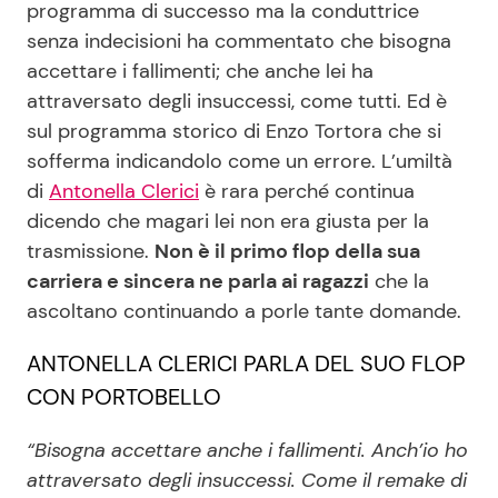
programma di successo ma la conduttrice
senza indecisioni ha commentato che bisogna
accettare i fallimenti; che anche lei ha
Seguici
attraversato degli insuccessi, come tutti. Ed è
sul programma storico di Enzo Tortora che si
sofferma indicandolo come un errore. L’umiltà
di
Antonella Clerici
è rara perché continua
Info
dicendo che magari lei non era giusta per la
trasmissione.
Non è il primo flop della sua
Chi siamo
carriera e sincera ne parla ai ragazzi
che la
Disclaimer e Privacy
ascoltano continuando a porle tante domande.
Redazione
ANTONELLA CLERICI PARLA DEL SUO FLOP
Contattaci
CON PORTOBELLO
Pubblicità
“Bisogna accettare anche i fallimenti. Anch’io ho
Privacy Policy
attraversato degli insuccessi. Come il remake di