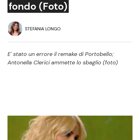
fondo (Foto)
Economia
Fiction e Serie TV
Persone Scomparse
Programmi TV
STEFANIA LONGO
Politica
Reality e Talent
E' stato un errore il remake di Portobello;
Soap Opera
Antonella Clerici ammette lo sbaglio (foto)
ShowBiz
Social News
News Cinema
News dal mondo
News Musica
News Spettacolo