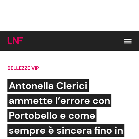
Vai al contenuto
BELLEZZE VIP
Cerca:
Antonella Clerici
News e Cronaca
Gossip e TV
ammette l’errore con
Attualità Italiana
Bellezze VIP
Portobello e come
Dal Mondo
Coppie VIP
sempre è sincera fino in