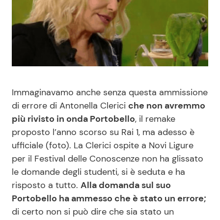
Benessere
Cucina e Ricette
Casa
Consigli di Cucina
Moda e Style
Dolci
Immaginavamo anche senza questa ammissione
Mondo Mamma
Le Ricette in TV
di errore di Antonella Clerici
che non avremmo
più rivisto in onda Portobello
, il remake
News benessere
Primi Piatti
proposto l’anno scorso su Rai 1, ma adesso è
ufficiale (foto). La Clerici ospite a Novi Ligure
Salute
Ricette Facili e Veloci
per il Festival delle Conoscenze non ha glissato
le domande degli studenti, si è seduta e ha
Viaggi e Turismo
Ricette Feste
risposto a tutto.
Alla domanda sul suo
Portobello ha ammesso che è stato un errore;
Festività
Ricette per Bambini
di certo non si può dire che sia stato un