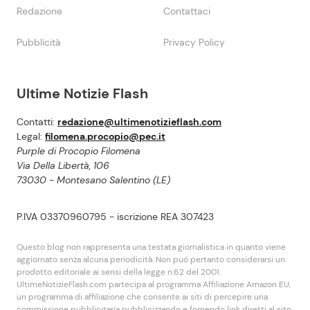
Redazione
Contattaci
Pubblicità
Privacy Policy
Ultime Notizie Flash
Contatti:
redazione@ultimenotizieflash.com
Legal:
filomena.procopio@pec.it
Purple di Procopio Filomena
Via Della Libertà, 106
73030 - Montesano Salentino (LE)
P.IVA 03370960795 - iscrizione REA 307423
Questo blog non rappresenta una testata giornalistica in quanto viene
aggiornato senza alcuna periodicità. Non puó pertanto considerarsi un
prodotto editoriale ai sensi della legge n.62 del 2001.
UltimeNotizieFlash.com partecipa al programma Affiliazione Amazon EU,
un programma di affiliazione che consente ai siti di percepire una
commissione pubblicitaria pubblicizzando e fornendo link diretti al sito