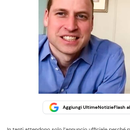
Aggiungi UltimeNotizieFlash al
In tanti attendono solo l’annuncio ufficiale perché 