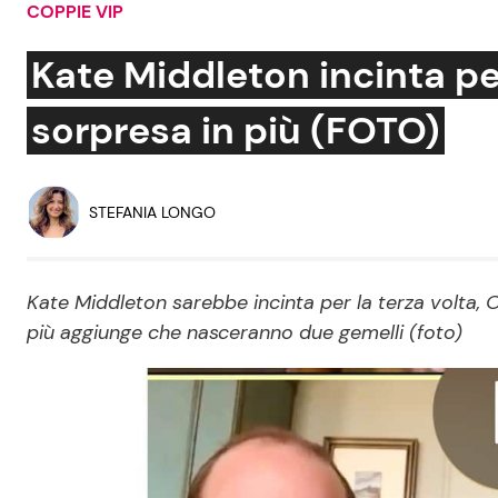
COPPIE VIP
Soap Opera
Kate Middleton incinta pe
sorpresa in più (FOTO)
Social News
Benessere
News dal mondo
Casa
STEFANIA LONGO
Moda e Style
Mondo Mamma
Kate Middleton sarebbe incinta per la terza volta, 
più aggiunge che nasceranno due gemelli (foto)
News benessere
Salute
Viaggi e Turismo
Festività