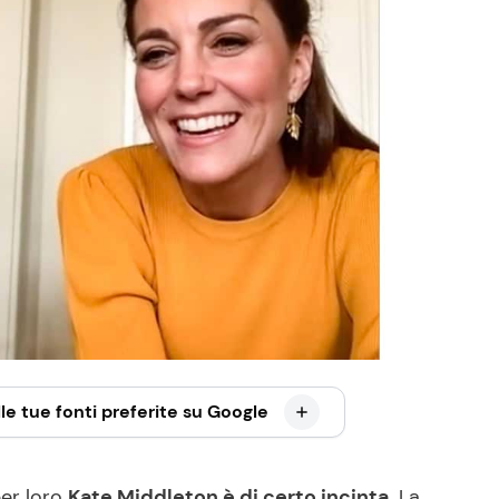
le tue fonti preferite su Google
per loro
Kate Middleton è di certo incinta.
La