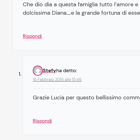
Che dio dia a questa famiglia tutto l’amore e 
dolcissima Diana….e la grande fortuna di esser
Rispondi
Stefy
ha detto:
16 Febbraio 2016 alle 15:46
Grazie Lucia per questo bellissimo com
Rispondi