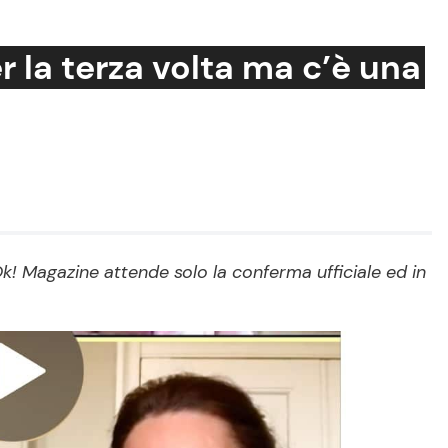
r la terza volta ma c’è una
Cucina e Ricette
Consigli di Cucina
Dolci
Le Ricette in TV
Ok! Magazine attende solo la conferma ufficiale ed in
Primi Piatti
Ricette Facili e Veloci
Ricette Feste
Ricette per Bambini