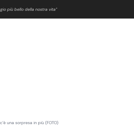
gio più bello della nostra vita”
ShowBiz
News Cinema
News Musica
News Spettacolo
 c’è una sorpresa in più (FOTO)