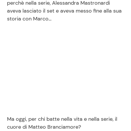
perchè nella serie, Alessandra Mastronardi
aveva lasciato il set e aveva messo fine alla sua
storia con Marco…
Seguici
Info
Chi siamo
Disclaimer e Privacy
Redazione
Contattaci
Pubblicità
Ma oggi, per chi batte nella vita e nella serie, il
Privacy Policy
cuore di Matteo Branciamore?