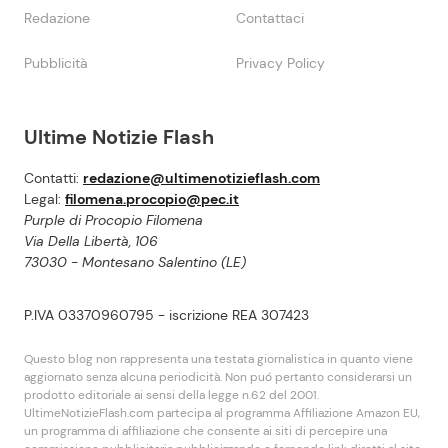
Redazione
Contattaci
Pubblicità
Privacy Policy
Ultime Notizie Flash
Contatti:
redazione@ultimenotizieflash.com
Legal:
filomena.procopio@pec.it
Purple di Procopio Filomena
Via Della Libertà, 106
73030 - Montesano Salentino (LE)
P.IVA 03370960795 - iscrizione REA 307423
Questo blog non rappresenta una testata giornalistica in quanto viene
aggiornato senza alcuna periodicità. Non puó pertanto considerarsi un
prodotto editoriale ai sensi della legge n.62 del 2001.
UltimeNotizieFlash.com partecipa al programma Affiliazione Amazon EU,
un programma di affiliazione che consente ai siti di percepire una