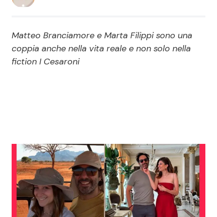
Economia
Fiction e Serie TV
Matteo Branciamore e Marta Filippi sono una
Persone Scomparse
Programmi TV
coppia anche nella vita reale e non solo nella
fiction I Cesaroni
Politica
Reality e Talent
Soap Opera
ShowBiz
Social News
News Cinema
News dal mondo
News Musica
News Spettacolo