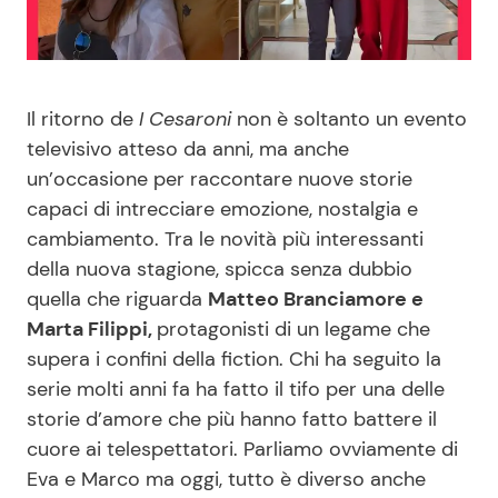
Benessere
Cucina e Ricette
Casa
Consigli di Cucina
Il ritorno de
I Cesaroni
non è soltanto un evento
televisivo atteso da anni, ma anche
Moda e Style
Dolci
un’occasione per raccontare nuove storie
capaci di intrecciare emozione, nostalgia e
Mondo Mamma
Le Ricette in TV
cambiamento. Tra le novità più interessanti
della nuova stagione, spicca senza dubbio
News benessere
Primi Piatti
quella che riguarda
Matteo Branciamore e
Marta Filippi,
protagonisti di un legame che
Salute
Ricette Facili e Veloci
supera i confini della fiction. Chi ha seguito la
serie molti anni fa ha fatto il tifo per una delle
Viaggi e Turismo
Ricette Feste
storie d’amore che più hanno fatto battere il
cuore ai telespettatori. Parliamo ovviamente di
Festività
Ricette per Bambini
Eva e Marco ma oggi, tutto è diverso anche