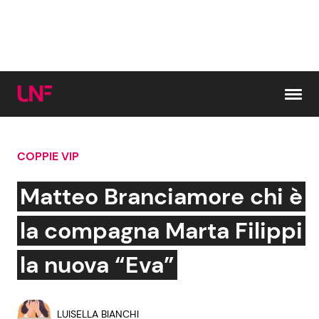
Vai al contenuto
COPPIE VIP
Cerca:
Matteo Branciamore chi è
News e Cronaca
Gossip e TV
la compagna Marta Filippi
Attualità Italiana
Bellezze VIP
la nuova “Eva”
Dal Mondo
Coppie VIP
LUISELLA BIANCHI