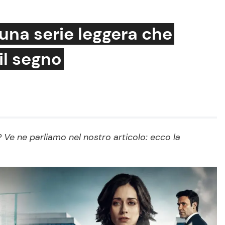
 una serie leggera che
il segno
Cucina e Ricette
Consigli di Cucina
Dolci
Le Ricette in TV
? Ve ne parliamo nel nostro articolo: ecco la
Primi Piatti
Ricette Facili e Veloci
Ricette Feste
Ricette per Bambini