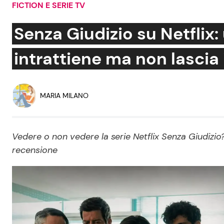
FICTION E SERIE TV
Soap Opera
Senza Giudizio su Netflix:
intrattiene ma non lascia 
Social News
Benessere
News dal mondo
Casa
MARIA MILANO
Moda e Style
Mondo Mamma
Vedere o non vedere la serie Netflix Senza Giudizio
recensione
News benessere
Salute
Viaggi e Turismo
Festività