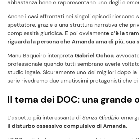
abbastanza bene e rappresentano uno degli element
Anche i casi affrontati nei singoli episodi riescono
spettatore, grazie a una struttura narrativa che priv
complessità giuridica. E poi ovviament
e c’è la tra
riguarda la persona che Amanda ama di più, sua s
Manu Baqueiro interpreta
Gabriel Ochoa
, avvocat
professionale quando tutti sembrano averle voltato l
studio legale. Sicuramente uno dei migliori dopo la R
serie rivedremo due amatissimi protagonisti che ci 
Il tema dei DOC: una grande
L’aspetto più interessante di
Senza Giudizio
emerge 
il disturbo ossessivo compulsivo di Amanda.