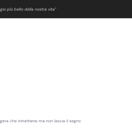
gio più bello della nostra vita”
ShowBiz
News Cinema
News Musica
News Spettacolo
ggera che intrattiene ma non lascia il segno