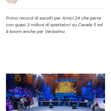
Economia
Fiction e Serie TV
Primo record di ascolti per Amici 24 che parte
Persone Scomparse
Programmi TV
con quasi 3 milioni di spettatori su Canale 5 ed
è boom anche per Verissimo
Politica
Reality e Talent
Soap Opera
ShowBiz
Social News
News Cinema
News dal mondo
News Musica
News Spettacolo