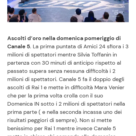
Benessere
Cucina e Ricette
Casa
Consigli di Cucina
Ascolti d’oro nella domenica pomeriggio di
Moda e Style
Dolci
Canale 5
. La prima puntata di Amici 24 sfiora i 3
milioni di spettatori mentre Silvia Toffanin in
Mondo Mamma
Le Ricette in TV
partenza con 30 minuti di anticipo rispetto al
passato supera senza nessuna difficoltà i 2
News benessere
Primi Piatti
milioni di spettatori. Canale 5 fa il doppio degli
ascolti di Rai 1 e mette in difficoltà Mara Venier
Salute
Ricette Facili e Veloci
che per la prima volta crolla con il suo
Domenica IN sotto i 2 milioni di spettatori nella
Viaggi e Turismo
Ricette Feste
prima parte ( e nella seconda incassa uno dei
risultati peggiori di sempre). Non si mette
benissimo per Rai 1 mentre invece Canale 5
Festività
Ricette per Bambini