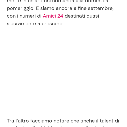
mette in chiaro chi comanda alla domenica
pomeriggio. E siamo ancora a fine settembre,
con i numeri di
Amici 24
destinati quasi
Seguici
sicuramente a crescere.
Info
Chi siamo
Disclaimer e Privacy
Redazione
Contattaci
Pubblicità
Privacy Policy
Tra l’altro facciamo notare che anche il talent di