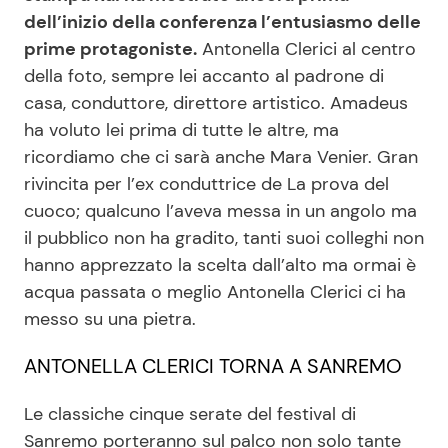
dell’inizio della conferenza l’entusiasmo delle
prime protagoniste.
Antonella Clerici al centro
Seguici
della foto, sempre lei accanto al padrone di
casa, conduttore, direttore artistico. Amadeus
ha voluto lei prima di tutte le altre, ma
ricordiamo che ci sarà anche Mara Venier. Gran
Info
rivincita per l’ex conduttrice de La prova del
cuoco; qualcuno l’aveva messa in un angolo ma
Chi siamo
il pubblico non ha gradito, tanti suoi colleghi non
Disclaimer e Privacy
hanno apprezzato la scelta dall’alto ma ormai è
acqua passata o meglio Antonella Clerici ci ha
Redazione
messo su una pietra.
Contattaci
ANTONELLA CLERICI TORNA A SANREMO
Pubblicità
Privacy Policy
Le classiche cinque serate del festival di
Sanremo porteranno sul palco non solo tante