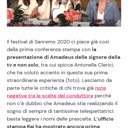
Benessere
Cucina e Ricette
Casa
Consigli di Cucina
Moda e Style
Dolci
Il festival di Sanremo 2020 ci piace già così
dalla prima conferenza stampa con
la
Mondo Mamma
Le Ricette in TV
presentazione di Amadeus delle signore della
tv e non solo,
tra cui spicca Antonella Clerici,
che ha voluto accanto in questa sua prima
News benessere
Primi Piatti
straordinaria esperienza (foto). Lasciamo da
parte tutte le critiche di chi trova già
note
Salute
Ricette Facili e Veloci
negative tra le scelte del conduttore
perché
non c’è dubbio che Amadeus stia realizzando il
Viaggi e Turismo
Ricette Feste
sogno di sempre di tantissime telespettatrici:
basta leggere i nomi delle prescelte.
L’ufficio
Festività
Ricette per Bambini
stampa Rai ha mostrato ancora prima