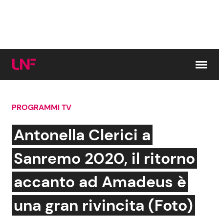
Vai al contenuto
PROGRAMMI TV
Cerca:
Antonella Clerici a
News e Cronaca
Gossip e TV
Sanremo 2020, il ritorno
Attualità Italiana
Bellezze VIP
accanto ad Amadeus è
Dal Mondo
Coppie VIP
una gran rivincita (Foto)