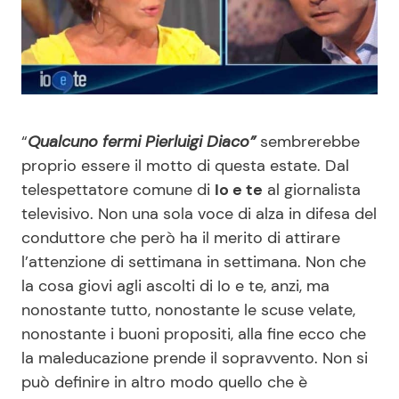
Benessere
Cucina e Ricette
Casa
Consigli di Cucina
Moda e Style
Dolci
“
Qualcuno fermi Pierluigi Diaco”
sembrerebbe
proprio essere il motto di questa estate. Dal
Mondo Mamma
Le Ricette in TV
telespettatore comune di
Io e te
al giornalista
televisivo. Non una sola voce di alza in difesa del
News benessere
Primi Piatti
conduttore che però ha il merito di attirare
l’attenzione di settimana in settimana. Non che
Salute
Ricette Facili e Veloci
la cosa giovi agli ascolti di Io e te, anzi, ma
nonostante tutto, nonostante le scuse velate,
Viaggi e Turismo
Ricette Feste
nonostante i buoni propositi, alla fine ecco che
la maleducazione prende il sopravvento. Non si
Festività
Ricette per Bambini
può definire in altro modo quello che è