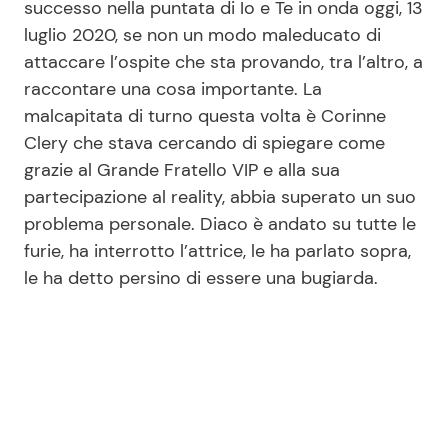
successo nella puntata di Io e Te in onda oggi, 13
luglio 2020, se non un modo maleducato di
attaccare l’ospite che sta provando, tra l’altro, a
Seguici
raccontare una cosa importante. La
malcapitata di turno questa volta è Corinne
Clery che stava cercando di spiegare come
grazie al Grande Fratello VIP e alla sua
Info
partecipazione al reality, abbia superato un suo
problema personale. Diaco è andato su tutte le
Chi siamo
furie, ha interrotto l’attrice, le ha parlato sopra,
Disclaimer e Privacy
le ha detto persino di essere una bugiarda.
Redazione
Contattaci
Pubblicità
Privacy Policy