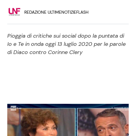
Economia
Fiction e Serie TV
REDAZIONE ULTIMENOTIZIEFLASH
Persone Scomparse
Programmi TV
Pioggia di critiche sui social dopo la puntata di
Politica
Reality e Talent
Io e Te in onda oggi 13 luglio 2020 per le parole
di Diaco contro Corinne Clery
Soap Opera
ShowBiz
Social News
News Cinema
News dal mondo
News Musica
News Spettacolo