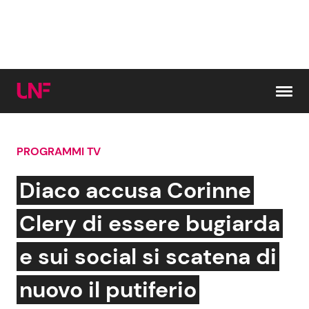
Vai al contenuto
PROGRAMMI TV
Cerca:
Diaco accusa Corinne
News e Cronaca
Gossip e TV
Clery di essere bugiarda
Attualità Italiana
Bellezze VIP
e sui social si scatena di
Dal Mondo
Coppie VIP
nuovo il putiferio