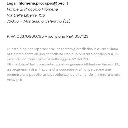
Legal:
filomena.procopio@pec.it
Purple di Procopio Filomena
Via Della Libertà, 106
73030 - Montesano Salentino (LE)
P.IVA 03370960795 - iscrizione REA 307423
Questo blog non rappresenta una testata giornalistica in quanto viene
aggiornato senza alcuna periodicità. Non puó pertanto considerarsi un
prodotto editoriale ai sensi della legge n.62 del 2001.
UltimeNotizieFlash.com partecipa al programma Affiliazione Amazon EU,
un programma di affiliazione che consente ai siti di percepire una
commissione pubblicitaria pubblicizzando e fornendo link diretti al sito
Amazon.it.