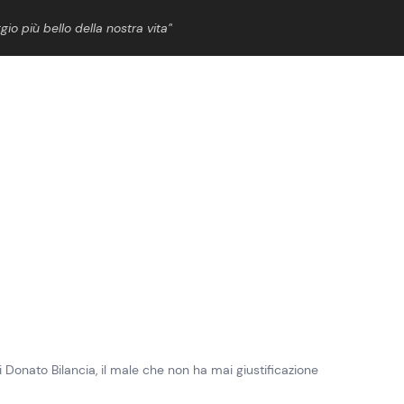
gio più bello della nostra vita”
ShowBiz
News Cinema
News Musica
News Spettacolo
Donato Bilancia, il male che non ha mai giustificazione