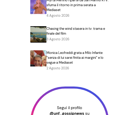
Myrta Merlino riparte da San Marino RTV:
sfuma il ritorno in prima serata a
Mediaset
4 Agosto 2026
Chasing the wind stasera in tv: trama e
finale del film
3 Agosto 2026
Monica Leofreddi grata a Milo Infante:
“senza di lui sarei finita ai margini” e lo
segue a Mediaset
2 Agosto 2026
Segui il profilo
@unf_gossipnews
su