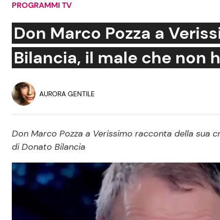
PROGRAMMI TV
Soap Opera
Don Marco Pozza a Veriss
Bilancia, il male che non 
Social News
Benessere
News dal mondo
Casa
AURORA GENTILE
Moda e Style
Mondo Mamma
Don Marco Pozza a Verissimo racconta della sua cris
di Donato Bilancia
News benessere
Salute
Viaggi e Turismo
Festività