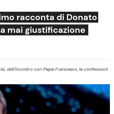
imo racconta di Donato
ha mai giustificazione
Cucina e Ricette
Consigli di Cucina
Dolci
Le Ricette in TV
i, dell'incontro con Papa Francesco, le confessioni
Primi Piatti
Ricette Facili e Veloci
Ricette Feste
Ricette per Bambini