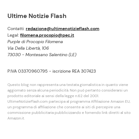
Ultime Notizie Flash
Contatti:
redazione@ultimenotizieflash.com
Legal:
filomena.procopio@pec.it
Purple di Procopio Filomena
Via Della Libertà, 106
73030 - Montesano Salentino (LE)
P.IVA 03370960795 - iscrizione REA 307423
Questo blog non rappresenta una testata giornalistica in quanto viene
aggiornato senza alcuna periodicità. Non puó pertanto considerarsi un
prodotto editoriale ai sensi della legge n.62 del 2001.
UltimeNotizieFlash.com partecipa al programma Affiliazione Amazon EU,
un programma di affiliazione che consente ai siti di percepire una
commissione pubblicitaria pubblicizzando e fornendo link diretti al sito
Amazon.it.