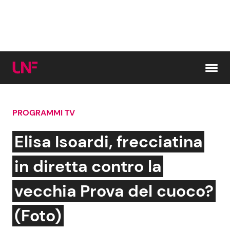
Vai al contenuto
PROGRAMMI TV
Cerca:
Elisa Isoardi, frecciatina
News e Cronaca
Gossip e TV
in diretta contro la
Attualità Italiana
Bellezze VIP
vecchia Prova del cuoco?
Dal Mondo
Coppie VIP
(Foto)