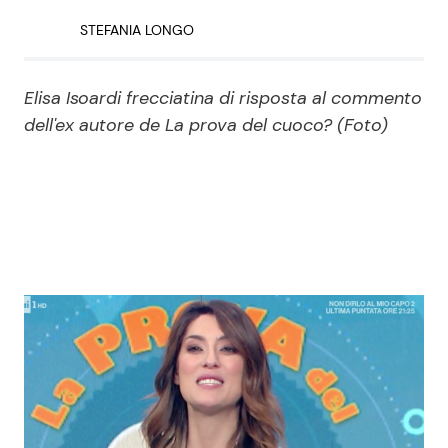
Economia
Fiction e Serie TV
STEFANIA LONGO
Persone Scomparse
Programmi TV
Elisa Isoardi frecciatina di risposta al commento
dell'ex autore de La prova del cuoco? (Foto)
Politica
Reality e Talent
Soap Opera
ShowBiz
Social News
News Cinema
News dal mondo
News Musica
News Spettacolo