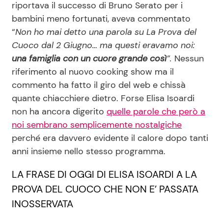
riportava il successo di Bruno Serato per i
bambini meno fortunati, aveva commentato
“
Non ho mai detto una parola su La Prova del
Seguici
Cuoco dal 2 Giugno… ma questi eravamo noi:
una famiglia con un cuore grande così
”.
Nessun
riferimento al nuovo cooking show ma il
commento ha fatto il giro del web e chissà
Info
quante chiacchiere dietro. Forse Elisa Isoardi
non ha ancora digerito
quelle parole che però a
Chi siamo
noi sembrano semplicemente nostalgiche
Disclaimer e Privacy
perché era davvero evidente il calore dopo tanti
Redazione
anni insieme nello stesso programma.
Contattaci
LA FRASE DI OGGI DI ELISA ISOARDI A LA
Pubblicità
PROVA DEL CUOCO CHE NON E’ PASSATA
Privacy Policy
INOSSERVATA