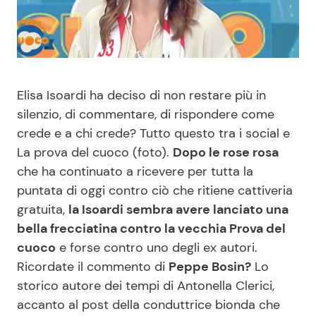
Benessere
Cucina e Ricette
Casa
Consigli di Cucina
Elisa Isoardi ha deciso di non restare più in
Moda e Style
Dolci
silenzio, di commentare, di rispondere come
crede e a chi crede? Tutto questo tra i social e
Mondo Mamma
Le Ricette in TV
La prova del cuoco (foto).
Dopo le rose rosa
che ha continuato a ricevere per tutta la
News benessere
Primi Piatti
puntata di oggi contro ciò che ritiene cattiveria
gratuita,
la Isoardi sembra avere lanciato una
Salute
Ricette Facili e Veloci
bella frecciatina contro la vecchia Prova del
cuoco
e forse contro uno degli ex autori.
Viaggi e Turismo
Ricette Feste
Ricordate il commento di
Peppe Bosin?
Lo
storico autore dei tempi di Antonella Clerici,
Festività
Ricette per Bambini
accanto al post della conduttrice bionda che