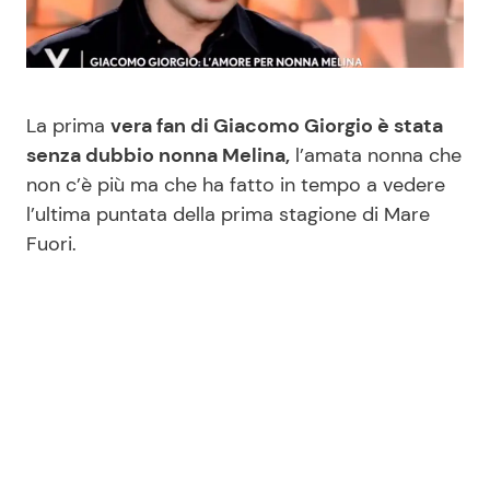
Benessere
Cucina e Ricette
Casa
Consigli di Cucina
La prima
vera fan di Giacomo Giorgio è stata
Moda e Style
Dolci
senza dubbio nonna Melina,
l’amata nonna che
non c’è più ma che ha fatto in tempo a vedere
l’ultima puntata della prima stagione di Mare
Mondo Mamma
Le Ricette in TV
Fuori.
News benessere
Primi Piatti
Salute
Ricette Facili e Veloci
Viaggi e Turismo
Ricette Feste
Festività
Ricette per Bambini