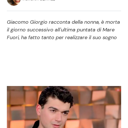
Economia
Fiction e Serie TV
Persone Scomparse
Programmi TV
Giacomo Giorgio racconta della nonna, è morta
il giorno successivo all'ultima puntata di Mare
Politica
Fuori, ha fatto tanto per realizzare il suo sogno
Reality e Talent
Soap Opera
ShowBiz
Social News
News Cinema
News dal mondo
News Musica
News Spettacolo