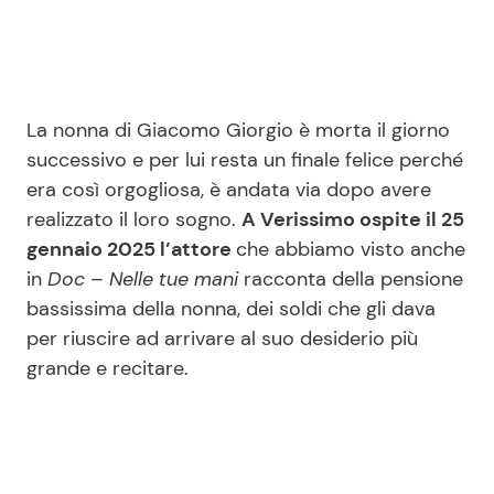
Seguici
La nonna di Giacomo Giorgio è morta il giorno
successivo e per lui resta un finale felice perché
era così orgogliosa, è andata via dopo avere
Info
realizzato il loro sogno.
A Verissimo ospite il 25
gennaio 2025 l’attore
che abbiamo visto anche
Chi siamo
in
Doc – Nelle tue mani
racconta della pensione
Disclaimer e Privacy
bassissima della nonna, dei soldi che gli dava
Redazione
per riuscire ad arrivare al suo desiderio più
grande e recitare.
Contattaci
Pubblicità
Privacy Policy