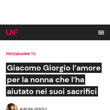
Vai al contenuto
PROGRAMMI TV
Cerca:
Giacomo Giorgio l’amore
News e Cronaca
Gossip e TV
per la nonna che l’ha
Attualità Italiana
Bellezze VIP
aiutato nei suoi sacrifici
Dal Mondo
Coppie VIP
AURORA GENTILE