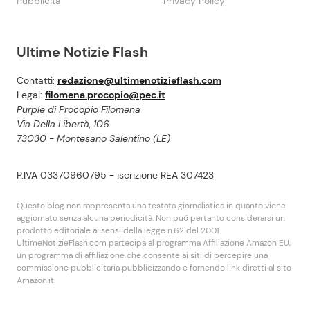
Pubblicità
Privacy Policy
Ultime Notizie Flash
Contatti:
redazione@ultimenotizieflash.com
Legal:
filomena.procopio@pec.it
Purple di Procopio Filomena
Via Della Libertà, 106
73030 - Montesano Salentino (LE)
P.IVA 03370960795 - iscrizione REA 307423
Questo blog non rappresenta una testata giornalistica in quanto viene
aggiornato senza alcuna periodicità. Non puó pertanto considerarsi un
prodotto editoriale ai sensi della legge n.62 del 2001.
UltimeNotizieFlash.com partecipa al programma Affiliazione Amazon EU,
un programma di affiliazione che consente ai siti di percepire una
commissione pubblicitaria pubblicizzando e fornendo link diretti al sito
Amazon.it.