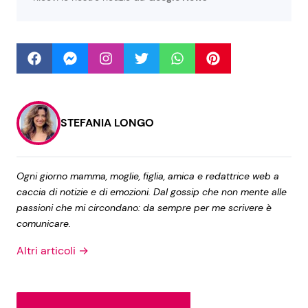
Seguici
STEFANIA LONGO
Info
Chi siamo
Ogni giorno mamma, moglie, figlia, amica e redattrice web a
Disclaimer e Privacy
caccia di notizie e di emozioni. Dal gossip che non mente alle
Redazione
passioni che mi circondano: da sempre per me scrivere è
comunicare.
Contattaci
Altri articoli →
Pubblicità
Privacy Policy