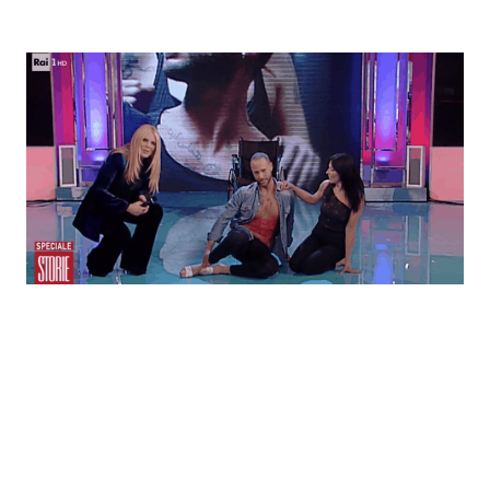
Economia
Fiction e Serie TV
Persone Scomparse
Programmi TV
Politica
Reality e Talent
Soap Opera
ShowBiz
Social News
News Cinema
News dal mondo
News Musica
News Spettacolo