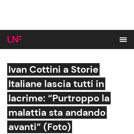
Vai al contenuto
Ivan Cottini a Storie
Cerca:
Italiane lascia tutti in
News e Cronaca
Gossip e TV
lacrime: “Purtroppo la
Attualità Italiana
Bellezze VIP
malattia sta andando
Dal Mondo
Coppie VIP
avanti” (Foto)