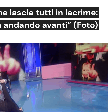
ne lascia tutti in lacrime:
a andando avanti” (Foto)
Cucina e Ricette
Consigli di Cucina
Dolci
Le Ricette in TV
Primi Piatti
Ricette Facili e Veloci
Ricette Feste
Ricette per Bambini