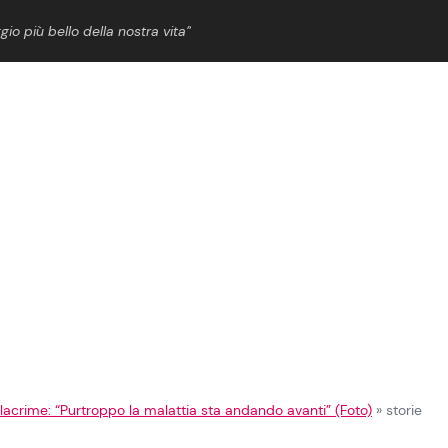
gio più bello della nostra vita”
ShowBiz
News Cinema
News Musica
News Spettacolo
 in lacrime: “Purtroppo la malattia sta andando avanti” (Foto)
»
storie