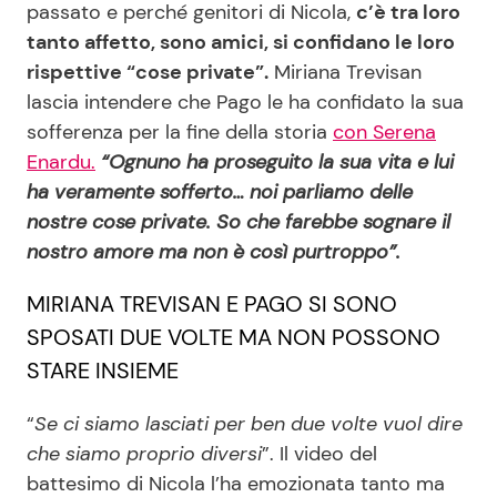
passato e perché genitori di Nicola,
c’è tra loro
tanto affetto, sono amici, si confidano le loro
rispettive “cose private”.
Miriana Trevisan
Seguici
lascia intendere che Pago le ha confidato la sua
sofferenza per la fine della storia
con Serena
Enardu.
“Ognuno ha proseguito la sua vita e lui
ha veramente sofferto… noi parliamo delle
Info
nostre cose private. So che farebbe sognare il
Chi siamo
nostro amore ma non è così purtroppo”.
Disclaimer e Privacy
MIRIANA TREVISAN E PAGO SI SONO
Redazione
SPOSATI DUE VOLTE MA NON POSSONO
STARE INSIEME
Contattaci
Pubblicità
“
Se ci siamo lasciati per ben due volte vuol dire
Privacy Policy
che siamo proprio diversi
”. Il video del
battesimo di Nicola l’ha emozionata tanto ma