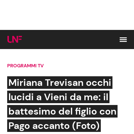
Vai al contenuto
PROGRAMMI TV
Cerca:
Miriana Trevisan occhi
News e Cronaca
Gossip e TV
lucidi a Vieni da me: il
Attualità Italiana
Bellezze VIP
battesimo del figlio con
Dal Mondo
Coppie VIP
Pago accanto (Foto)