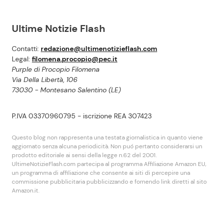
Ultime Notizie Flash
Contatti:
redazione@ultimenotizieflash.com
Legal:
filomena.procopio@pec.it
Purple di Procopio Filomena
Via Della Libertà, 106
73030 - Montesano Salentino (LE)
P.IVA 03370960795 - iscrizione REA 307423
Questo blog non rappresenta una testata giornalistica in quanto viene
aggiornato senza alcuna periodicità. Non puó pertanto considerarsi un
prodotto editoriale ai sensi della legge n.62 del 2001.
UltimeNotizieFlash.com partecipa al programma Affiliazione Amazon EU,
un programma di affiliazione che consente ai siti di percepire una
commissione pubblicitaria pubblicizzando e fornendo link diretti al sito
Amazon.it.