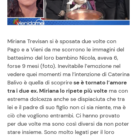
Benessere
Cucina e Ricette
Casa
Consigli di Cucina
Miriana Trevisan si è sposata due volte con
Moda e Style
Dolci
Pago e a Vieni da me scorrono le immagini del
battesimo del loro bambino Nicola, aveva 6,
Mondo Mamma
Le Ricette in TV
forse 9 mesi (foto). Inevitabile l’emozione nel
vedere quei momenti ma l’intenzione di Caterina
News benessere
Primi Piatti
Balivo è quella di scoprire
se è tornato l’amore
tra i due ex. Miriana lo ripete più volte
ma con
Salute
Ricette Facili e Veloci
estrema dolcezza anche se dispiaciuta che tra
lei e il padre di suo figlio non ci sia niente, ma è
Viaggi e Turismo
Ricette Feste
ciò che vogliono entrambi. Ci hanno provato
per due volte ma sono così diversi da non poter
Festività
Ricette per Bambini
stare insieme. Sono molto legati per il loro