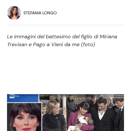
Economia
Fiction e Serie TV
STEFANIA LONGO
Persone Scomparse
Programmi TV
Le immagini del battesimo del figlio di Miriana
Politica
Reality e Talent
Trevisan e Pago a Vieni da me (foto)
Soap Opera
ShowBiz
Social News
News Cinema
News dal mondo
News Musica
News Spettacolo