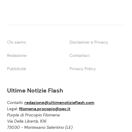
Chi siamo
Disclaimer e Privacy
Redazione
Contattaci
Pubblicità
Privacy Policy
Ultime Notizie Flash
Contatti:
redazione@ultimenotizieflash.com
Legal:
filomena.procopio@pec.it
Purple di Procopio Filomena
Via Della Libertà, 106
73030 - Montesano Salentino (LE)