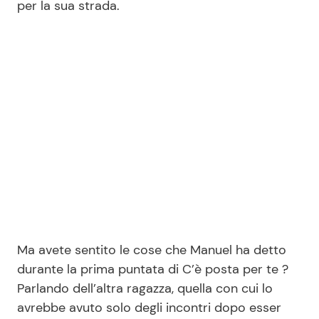
per la sua strada.
Seguici
Info
Chi siamo
Disclaimer e Privacy
Redazione
Contattaci
Ma avete sentito le cose che Manuel ha detto
Pubblicità
durante la prima puntata di C’è posta per te ?
Parlando dell’altra ragazza, quella con cui lo
Privacy Policy
avrebbe avuto solo degli incontri dopo esser