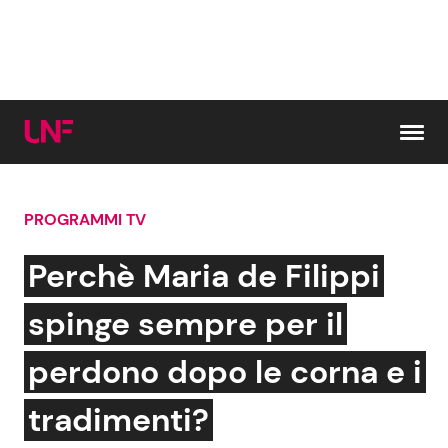
Vai al contenuto
PROGRAMMI TV
Cerca:
Perchè Maria de Filippi
News e Cronaca
Gossip e TV
spinge sempre per il
Attualità Italiana
Bellezze VIP
perdono dopo le corna e i
Dal Mondo
Coppie VIP
tradimenti?