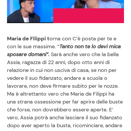
Benessere
Cucina e Ricette
Casa
Consigli di Cucina
Maria de Filippi t
orna con C’è posta per te e
Moda e Style
Dolci
con le sue massime. “
Tanto non te lo devi mica
sposare domani”.
Sarà anche vero che la bella
Mondo Mamma
Le Ricette in TV
Assia, ragazza di 22 anni, dopo otto anni di
relazione in cui non usciva di casa, se non per
News benessere
Primi Piatti
vedere il suo fidanzato, andare a scuola o
lavorare, non deve firmare subito per le nozze.
Salute
Ricette Facili e Veloci
Ma è altrettanto vero che Maria de Filippi ha
una strana ossessione per far aprire delle buste
Viaggi e Turismo
Ricette Feste
che forse, non dovrebbero essere aperte. E’
vero, Assia potrà anche lasciare il suo fidanzato
Festività
Ricette per Bambini
dopo aver aperto la busta, ricominciare, andare