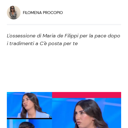
Economia
Fiction e Serie TV
FILOMENA PROCOPIO
Persone Scomparse
Programmi TV
L'ossessione di Maria de Filippi per la pace dopo
Politica
Reality e Talent
i tradimenti a C'è posta per te
Soap Opera
ShowBiz
Social News
News Cinema
News dal mondo
News Musica
News Spettacolo