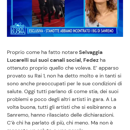
Benessere
Cucina e Ricette
Casa
Consigli di Cucina
Moda e Style
Dolci
Proprio come ha fatto notare
Selvaggia
Mondo Mamma
Le Ricette in TV
Lucarelli sui suoi canali social, Fedez
ha
ottenuto proprio quello che voleva. E’ apparso
News benessere
Primi Piatti
provato su Rai 1, non ha detto molto e in tanti si
sono anche preoccupati per le sue condizioni di
Salute
Ricette Facili e Veloci
salute. Oggi tutti parlano di come stia, dei suoi
problemi e poco degli altri artisti in gara. A La
Viaggi e Turismo
Ricette Feste
volta buona, tutti gli artisti che si esibiranno a
Sanremo, hanno rilasciato delle dichiarazioni.
C’è chi ha parlato di più, chi meno. Ma non è
Festività
Ricette per Bambini