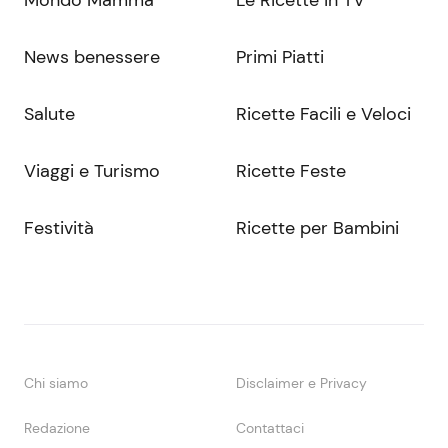
Mondo Mamma
Le Ricette in TV
News benessere
Primi Piatti
Salute
Ricette Facili e Veloci
Viaggi e Turismo
Ricette Feste
Festività
Ricette per Bambini
Chi siamo
Disclaimer e Privacy
Redazione
Contattaci