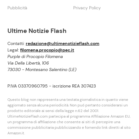
Pubblicità
Privacy Policy
Ultime Notizie Flash
Contatti:
redazione@ultimenotizieflash.com
Legal:
filomena.procopio@pec.it
Purple di Procopio Filomena
Via Della Libertà, 106
73030 - Montesano Salentino (LE)
P.IVA 03370960795 - iscrizione REA 307423
Questo blog non rappresenta una testata giornalistica in quanto viene
aggiornato senza alcuna periodicità. Non puó pertanto considerarsi un
prodotto editoriale ai sensi della legge n.62 del 2001.
UltimeNotizieFlash.com partecipa al programma Affiliazione Amazon EU,
un programma di affiliazione che consente ai siti di percepire una
commissione pubblicitaria pubblicizzando e fornendo link diretti al sito
Amazon.it.