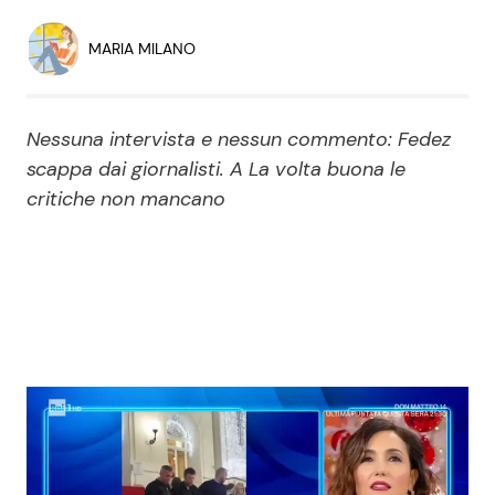
Economia
Fiction e Serie TV
MARIA MILANO
Persone Scomparse
Programmi TV
Nessuna intervista e nessun commento: Fedez
Politica
Reality e Talent
scappa dai giornalisti. A La volta buona le
critiche non mancano
Soap Opera
ShowBiz
Social News
News Cinema
News dal mondo
News Musica
News Spettacolo