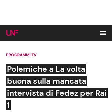
Vai al contenuto
PROGRAMMI TV
Cerca:
Polemiche a La volta
News e Cronaca
Gossip e TV
buona sulla mancata
Attualità Italiana
Bellezze VIP
intervista di Fedez per Rai
Dal Mondo
Coppie VIP
1