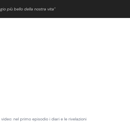
gio più bello della nostra vita”
ShowBiz
News Cinema
News Musica
News Spettacolo
deo: nel primo episodio i diari e le rivelazioni