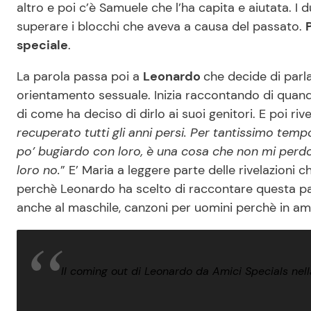
altro e poi c’è Samuele che l’ha capita e aiutata. I 
superare i blocchi che aveva a causa del passato.
speciale
.
La parola passa poi a
Leonardo
che decide di parl
orientamento sessuale. Inizia raccontando di quand
di come ha deciso di dirlo ai suoi genitori. E poi rive
recuperato tutti gli anni persi. Per tantissimo tem
po’ bugiardo con loro, è una cosa che non mi perdon
loro no.
” E’ Maria a leggere parte delle rivelazioni c
perchè Leonardo ha scelto di raccontare questa part
anche al maschile, canzoni per uomini perchè in amo
Il coming out di Leonardo da Amici Specials nell