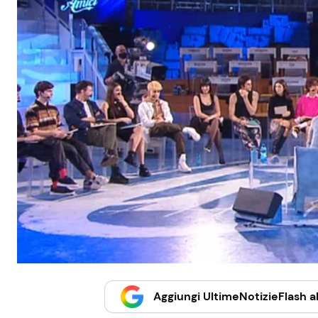
Aggiungi UltimeNotizieFlash al