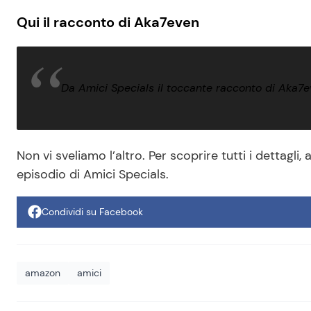
Qui il racconto di Aka7even
Da Amici Specials il toccante racconto di Aka7ev
Non vi sveliamo l’altro. Per scoprire tutti i dettag
episodio di Amici Specials.
Condividi su Facebook
amazon
amici