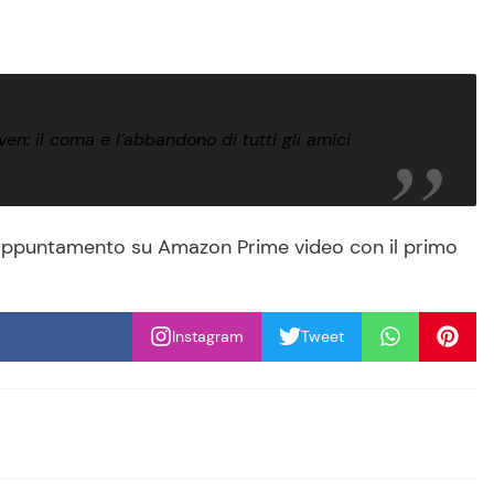
en: il coma e l’abbandono di tutti gli amici
li, appuntamento su Amazon Prime video con il primo
Instagram
Tweet