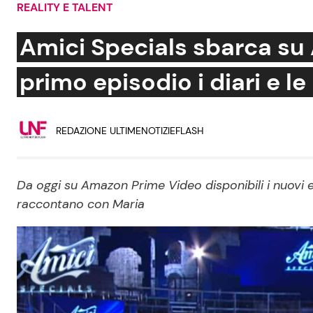
REALITY E TALENT
Soap Opera
Amici Specials sbarca su
primo episodio i diari e le 
Social News
Benessere
REDAZIONE ULTIMENOTIZIEFLASH
News dal mondo
Casa
Moda e Style
Mondo Mamma
Da oggi su Amazon Prime Video disponibili i nuovi ep
raccontano con Maria
News benessere
Salute
Viaggi e Turismo
Festività