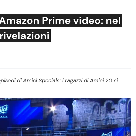
 Amazon Prime video: nel
rivelazioni
Cucina e Ricette
Consigli di Cucina
Dolci
Le Ricette in TV
isodi di Amici Specials: i ragazzi di Amici 20 si
Primi Piatti
Ricette Facili e Veloci
Ricette Feste
Ricette per Bambini