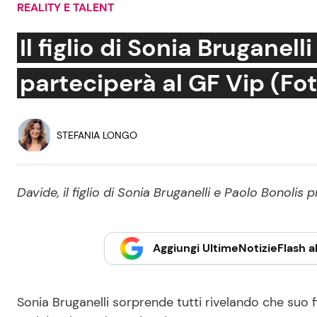
REALITY E TALENT
Soap Opera
Il figlio di Sonia Bruganell
parteciperà al GF Vip (Fo
Social News
Benessere
News dal mondo
Casa
STEFANIA LONGO
Moda e Style
Mondo Mamma
Davide, il figlio di Sonia Bruganelli e Paolo Bonoli
News benessere
Salute
Aggiungi UltimeNotizieFlash al
Viaggi e Turismo
Festività
Sonia Bruganelli sorprende tutti rivelando che suo fi