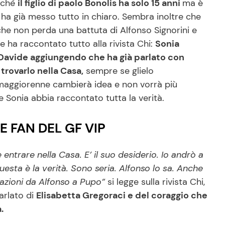
erché
il figlio di paolo Bonolis ha solo 15 anni
ma è
 ha già messo tutto in chiaro. Sembra inoltre che
che non perda una battuta di Alfonso Signorini e
ha raccontato tutto alla rivista Chi:
Sonia
io Davide aggiungendo che ha già parlato con
trovarlo nella Casa,
sempre se glielo
 maggiorenne cambierà idea e non vorrà più
 Sonia abbia raccontato tutta la verità.
E FAN DEL GF VIP
 entrare nella Casa. E’ il suo desiderio. Io andrò a
uesta è la verità. Sono seria. Alfonso lo sa. Anche
tazioni da Alfonso a Pupo”
si legge sulla rivista Chi,
arlato di
Elisabetta Gregoraci e del coraggio che
.