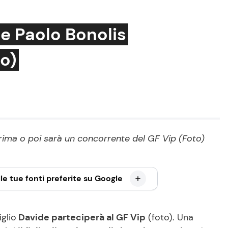
i e Paolo Bonolis
to)
Cucina e Ricette
Consigli di Cucina
Dolci
Le Ricette in TV
s prima o poi sarà un concorrente del GF Vip (Foto)
Primi Piatti
Ricette Facili e Veloci
le tue fonti preferite su Google
Ricette Feste
Ricette per Bambini
glio
Davide parteciperà al GF Vip
(foto). Una