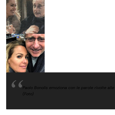
Paolo Bonolis emoziona con le parole rivolte alle 
(Foto)