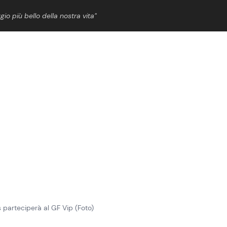
gio più bello della nostra vita”
ShowBiz
News Cinema
News Musica
News Spettacolo
is parteciperà al GF Vip (Foto)