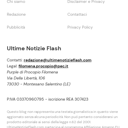
Chi siamo
Disclaimer e Privacy
Redazione
Contattaci
Pubblicità
Privacy Policy
Ultime Notizie Flash
Contatti:
redazione@ultimenotizieflash.com
Legal:
filomena.procopio@pec.it
Purple di Procopio Filomena
Via Della Libertà, 106
73030 - Montesano Salentino (LE)
P.IVA 03370960795 - iscrizione REA 307423
Questo blog non rappresenta una testata giornalistica in quanto viene
aggiornato senza alcuna periodicità. Non puó pertanto considerarsi un
prodotto editoriale ai sensi della legge n.62 del 2001.
UltimeNotizieFlash.com partecipa al programma Affiliazione Amazon EU,