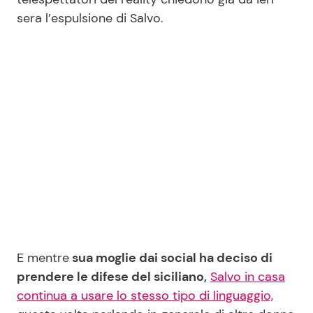
sera l’espulsione di Salvo.
Seguici
Info
Chi siamo
Disclaimer e Privacy
Redazione
Contattaci
E mentre
sua moglie dai social ha deciso di
Pubblicità
prendere le difese del siciliano,
Salvo in casa
Privacy Policy
continua a usare lo stesso tipo di linguaggio,