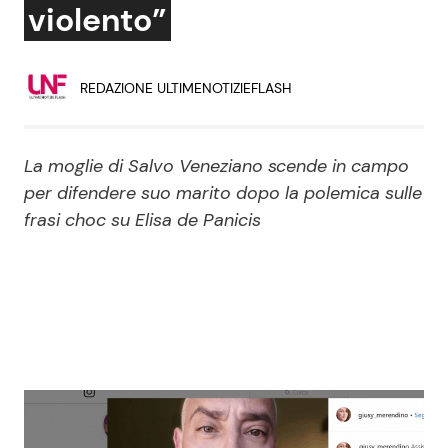
violento”
Economia
Fiction e Serie TV
Persone Scomparse
Programmi TV
REDAZIONE ULTIMENOTIZIEFLASH
Politica
Reality e Talent
La moglie di Salvo Veneziano scende in campo
Soap Opera
per difendere suo marito dopo la polemica sulle
frasi choc su Elisa de Panicis
ShowBiz
Social News
News Cinema
News dal mondo
News Musica
News Spettacolo