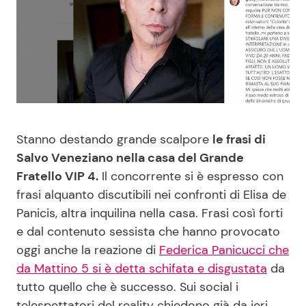
Benessere
Cucina e Ricette
Casa
Consigli di Cucina
Moda e Style
Dolci
Mondo Mamma
Le Ricette in TV
Stanno destando grande scalpore
le frasi di
Salvo Veneziano nella casa del Grande
News benessere
Primi Piatti
Fratello VIP 4.
Il concorrente si è espresso con
frasi alquanto discutibili nei confronti di Elisa de
Panicis, altra inquilina nella casa. Frasi così forti
Salute
Ricette Facili e Veloci
e dal contenuto sessista che hanno provocato
oggi anche la reazione di
Federica Panicucci che
Viaggi e Turismo
Ricette Feste
da Mattino 5 si è detta schifata e disgustata
da
tutto quello che è successo. Sui social i
Festività
Ricette per Bambini
telespettatori del reality chiedono già da ieri