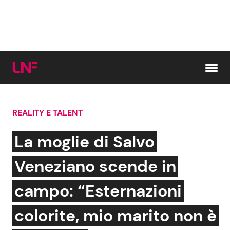
Vai al contenuto
REALITY E TALENT
Cerca:
La moglie di Salvo
News e Cronaca
Gossip e TV
Veneziano scende in
Attualità Italiana
Bellezze VIP
campo: “Esternazioni
Dal Mondo
Coppie VIP
colorite, mio marito non è