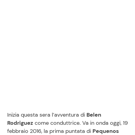
Benessere
Cucina e Ricette
Casa
Consigli di Cucina
Moda e Style
Dolci
Mondo Mamma
Le Ricette in TV
News benessere
Primi Piatti
Salute
Ricette Facili e Veloci
Viaggi e Turismo
Ricette Feste
Inizia questa sera l’avventura di
Belen
Rodriguez
come conduttrice. Va in onda oggi, 19
Festività
Ricette per Bambini
febbraio 2016, la prima puntata di
Pequenos