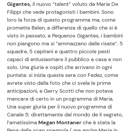
Gigantes,
il nuovo “talent” voluto da Maria De
Filippi che vede protagonisti i bambini. Sono
loro la forza di questo programma ma, come
Seguici
promette Belen, a differenza di quello che si è
visto in passato, a Pequenos Gigantes, i bambini
non piangono ma si “ammazzano dalle risate”. 5
squadre, 5 capitani e quattro piccole pesti
Info
capaci di entusiasmare il pubblico a casa e non
Chi siamo
solo. Una giuria e ospiti che arrivano in ogni
puntata: si inizia questa sera con Fedez, come
Disclaimer e Privacy
avrete visto dalla foto che ci svela le prime
Redazione
anticipazioni, e Gerry Scotti che non poteva
Contattaci
mancare di certo in un programma di Maria.
Una super giuria per il nuovo programma di
Pubblicità
Canale 5: direttamente dal mondo de Il segreto,
Privacy Policy
l’amatissima
Megan Montaner
che è stata la
Pepa della soap spagnola ( ma anche Maria in