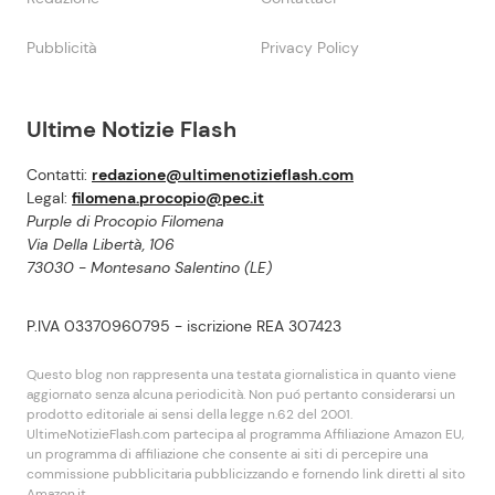
Pubblicità
Privacy Policy
Ultime Notizie Flash
Contatti:
redazione@ultimenotizieflash.com
Legal:
filomena.procopio@pec.it
Purple di Procopio Filomena
Via Della Libertà, 106
73030 - Montesano Salentino (LE)
P.IVA 03370960795 - iscrizione REA 307423
Questo blog non rappresenta una testata giornalistica in quanto viene
aggiornato senza alcuna periodicità. Non puó pertanto considerarsi un
prodotto editoriale ai sensi della legge n.62 del 2001.
UltimeNotizieFlash.com partecipa al programma Affiliazione Amazon EU,
un programma di affiliazione che consente ai siti di percepire una
commissione pubblicitaria pubblicizzando e fornendo link diretti al sito
Amazon.it.