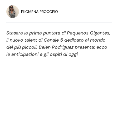
Economia
Fiction e Serie TV
FILOMENA PROCOPIO
Persone Scomparse
Programmi TV
Stasera la prima puntata di Pequenos Gigantes,
Politica
Reality e Talent
il nuovo talent di Canale 5 dedicato al mondo
dei più piccoli. Belen Rodriguez presenta: ecco
Soap Opera
le anticipazioni e gli ospiti di oggi
ShowBiz
Social News
News Cinema
News dal mondo
News Musica
News Spettacolo