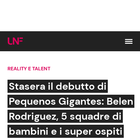
Vai al contenuto
REALITY E TALENT
Cerca:
Stasera il debutto di
News e Cronaca
Gossip e TV
Pequenos Gigantes: Belen
Attualità Italiana
Bellezze VIP
Rodriguez, 5 squadre di
Dal Mondo
Coppie VIP
bambini e i super ospiti