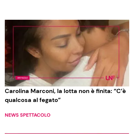
Cucina e Ricette
Consigli di Cucina
Dolci
Le Ricette in TV
Primi Piatti
Carolina Marconi, la lotta non è finita: “C’è
qualcosa al fegato”
Ricette Facili e Veloci
Ricette Feste
NEWS SPETTACOLO
Ricette per Bambini