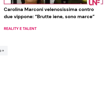
Carolina Marconi velenosissima contro
due vippone: “Brutte iene, sono marce”
REALITY E TALENT
o »