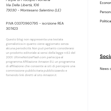
Econo
Via Della Libertà, 106
73030 - Montesano Salentino (LE)
Perso
Politic
P.IVA 03370960795 - iscrizione REA
307423
Questo blog non rappresenta una testata
giornalistica in quanto viene aggiornato senza
alcuna periodicità. Non puó pertanto considerarsi
un prodotto editoriale ai sensi della legge n.62 del
Soci
2001. UltimeNotizieFlash.com partecipa al
programma Affiliazione Amazon EU, un programma
di affiliazione che consente ai siti di percepire una
News 
commissione pubblicitaria pubblicizzando e
fornendo link diretti al sito Amazon.it.