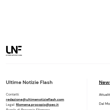
Ultime Notizie Flash
New
Contatti:
Attuali
redazione@ultimenotizieflash.com
Dal M
Legal:
filomena.procopio@pec.it
Purple di Procopio Filomena