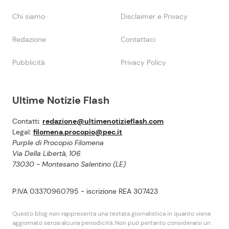
Chi siamo
Disclaimer e Privacy
Redazione
Contattaci
Pubblicità
Privacy Policy
Ultime Notizie Flash
Contatti:
redazione@ultimenotizieflash.com
Legal:
filomena.procopio@pec.it
Purple di Procopio Filomena
Via Della Libertà, 106
73030 - Montesano Salentino (LE)
P.IVA 03370960795 - iscrizione REA 307423
Questo blog non rappresenta una testata giornalistica in quanto viene
aggiornato senza alcuna periodicità. Non puó pertanto considerarsi un