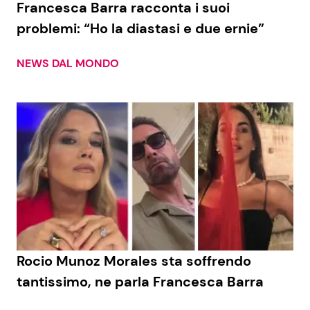
Francesca Barra racconta i suoi
problemi: “Ho la diastasi e due ernie”
Seguici
NEWS DAL MONDO
Info
Chi siamo
Disclaimer e Privacy
Redazione
Contattaci
Pubblicità
Rocio Munoz Morales sta soffrendo
tantissimo, ne parla Francesca Barra
Privacy Policy