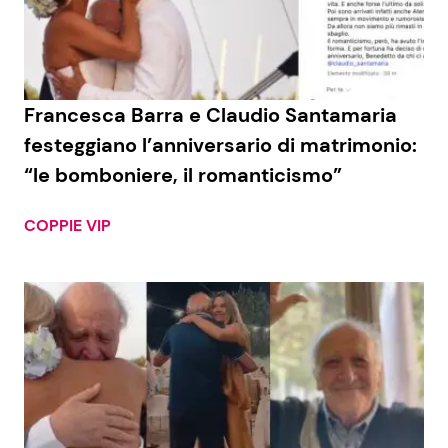
Economia
Fiction e Serie TV
Persone Scomparse
Programmi TV
Francesca Barra e Claudio Santamaria
Politica
Reality e Talent
festeggiano l’anniversario di matrimonio:
“le bomboniere, il romanticismo”
Soap Opera
COPPIE VIP
ShowBiz
Social News
News Cinema
News dal mondo
News Musica
News Spettacolo