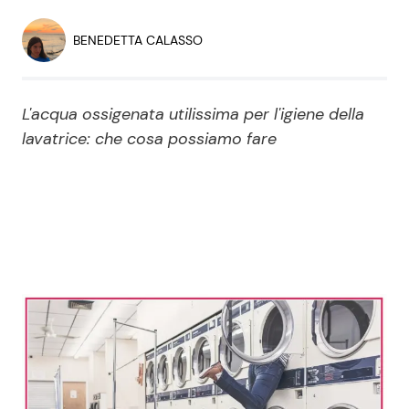
Economia
Fiction e Serie TV
BENEDETTA CALASSO
Persone Scomparse
Programmi TV
L'acqua ossigenata utilissima per l'igiene della
Politica
Reality e Talent
lavatrice: che cosa possiamo fare
Soap Opera
ShowBiz
Social News
News Cinema
News dal mondo
News Musica
News Spettacolo