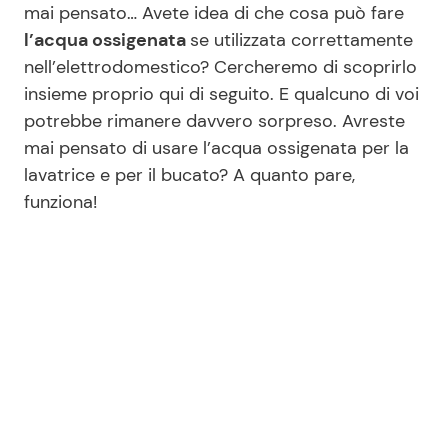
mai pensato… Avete idea di che cosa può fare
l’acqua ossigenata
se utilizzata correttamente
nell’elettrodomestico? Cercheremo di scoprirlo
Seguici
insieme proprio qui di seguito. E qualcuno di voi
potrebbe rimanere davvero sorpreso. Avreste
mai pensato di usare l’acqua ossigenata per la
lavatrice e per il bucato? A quanto pare,
Info
funziona!
Chi siamo
Disclaimer e Privacy
Redazione
Contattaci
Pubblicità
Privacy Policy