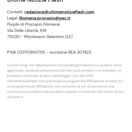
Contatti:
redazione@ultimenotizieflash.com
Legal:
filomena.procopio@pec.it
Purple di Procopio Filomena
Via Della Libertà, 106
73030 - Montesano Salentino (LE)
P.IVA 03370960795 - iscrizione REA 307423
Questo blog non rappresenta una testata giornalistica in quanto viene
aggiornato senza alcuna periodicità. Non puó pertanto considerarsi un
prodotto editoriale ai sensi della legge n.62 del 2001.
UltimeNotizieFlash.com partecipa al programma Affiliazione Amazon EU,
un programma di affiliazione che consente ai siti di percepire una
commissione pubblicitaria pubblicizzando e fornendo link diretti al sito
Amazon.it.