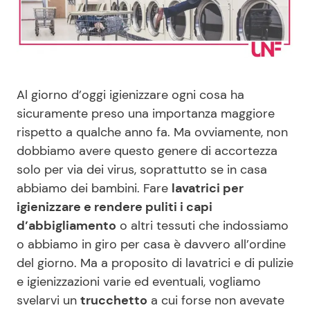
Benessere
Cucina e Ricette
Casa
Consigli di Cucina
Al giorno d’oggi igienizzare ogni cosa ha
Moda e Style
Dolci
sicuramente preso una importanza maggiore
rispetto a qualche anno fa. Ma ovviamente, non
Mondo Mamma
Le Ricette in TV
dobbiamo avere questo genere di accortezza
solo per via dei virus, soprattutto se in casa
News benessere
Primi Piatti
abbiamo dei bambini. Fare
lavatrici per
igienizzare e rendere puliti i capi
Salute
Ricette Facili e Veloci
d’abbigliamento
o altri tessuti che indossiamo
o abbiamo in giro per casa è davvero all’ordine
Viaggi e Turismo
Ricette Feste
del giorno. Ma a proposito di lavatrici e di pulizie
e igienizzazioni varie ed eventuali, vogliamo
Festività
Ricette per Bambini
svelarvi un
trucchetto
a cui forse non avevate