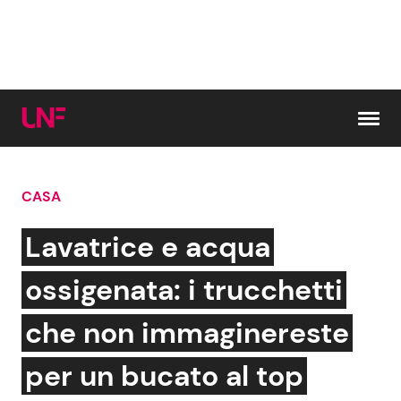
Vai al contenuto
CASA
Cerca:
Lavatrice e acqua
News e Cronaca
Gossip e TV
ossigenata: i trucchetti
Attualità Italiana
Bellezze VIP
che non immaginereste
Dal Mondo
Coppie VIP
per un bucato al top