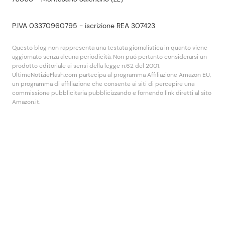
P.IVA 03370960795 - iscrizione REA 307423
Questo blog non rappresenta una testata giornalistica in quanto viene
aggiornato senza alcuna periodicità. Non puó pertanto considerarsi un
prodotto editoriale ai sensi della legge n.62 del 2001.
UltimeNotizieFlash.com partecipa al programma Affiliazione Amazon EU,
un programma di affiliazione che consente ai siti di percepire una
commissione pubblicitaria pubblicizzando e fornendo link diretti al sito
Amazon.it.