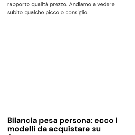
rapporto qualità prezzo. Andiamo a vedere
subito qualche piccolo consiglio.
Seguici
Info
Chi siamo
Disclaimer e Privacy
Redazione
Contattaci
Pubblicità
Bilancia pesa persona: ecco i
Privacy Policy
modelli da acquistare su