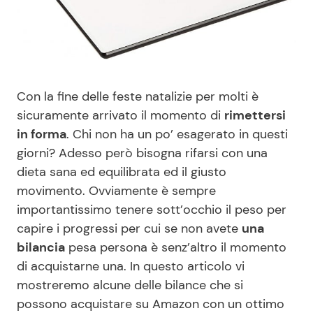
Benessere
Cucina e Ricette
Casa
Consigli di Cucina
Con la fine delle feste natalizie per molti è
Moda e Style
Dolci
sicuramente arrivato il momento di
rimettersi
in forma
. Chi non ha un po’ esagerato in questi
Mondo Mamma
Le Ricette in TV
giorni? Adesso però bisogna rifarsi con una
dieta sana ed equilibrata ed il giusto
News benessere
Primi Piatti
movimento. Ovviamente è sempre
importantissimo tenere sott’occhio il peso per
Salute
Ricette Facili e Veloci
capire i progressi per cui se non avete
una
bilancia
pesa persona è senz’altro il momento
Viaggi e Turismo
Ricette Feste
di acquistarne una. In questo articolo vi
mostreremo alcune delle bilance che si
Festività
Ricette per Bambini
possono acquistare su Amazon con un ottimo