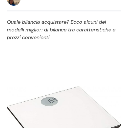
Economia
Fiction e Serie TV
Persone Scomparse
Programmi TV
Quale bilancia acquistare? Ecco alcuni dei
modelli migliori di bilance tra caratteristiche e
Politica
prezzi convenienti
Reality e Talent
Soap Opera
ShowBiz
Social News
News Cinema
News dal mondo
News Musica
News Spettacolo