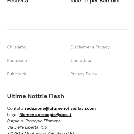
Festività
Ricette per Bambini
Chi siamo
Disclaimer e Privacy
Redazione
Contattaci
Pubblicità
Privacy Policy
Ultime Notizie Flash
Contatti:
redazione@ultimenotizieflash.com
Legal:
filomena.procopio@pec.it
Purple di Procopio Filomena
Via Della Libertà, 106
73030 - Montesano Salentino (LE)