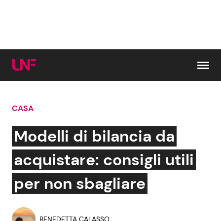
Vai al contenuto
CASA
Cerca:
Modelli di bilancia da
News e Cronaca
Gossip e TV
acquistare: consigli utili
Attualità Italiana
Bellezze VIP
per non sbagliare
Dal Mondo
Coppie VIP
BENEDETTA CALASSO