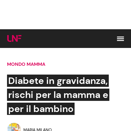
Vai al contenuto
MONDO MAMMA
Cerca:
Diabete in gravidanza,
News e Cronaca
Gossip e TV
rischi per la mamma e
Attualità Italiana
Bellezze VIP
per il bambino
Dal Mondo
Coppie VIP
MARIA MILANO