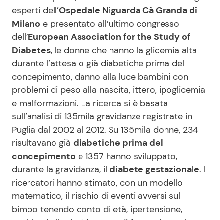
esperti dell’
Ospedale Niguarda Cà Granda di
Milano
e presentato all’ultimo congresso
Seguici
dell’
European Association for the Study of
Diabetes
, le donne che hanno la glicemia alta
durante l’attesa o già diabetiche prima del
concepimento, danno alla luce bambini con
Info
problemi di peso alla nascita, ittero, ipoglicemia
e malformazioni.
La ricerca si è basata
Chi siamo
sull’analisi di 135mila gravidanze registrate in
Disclaimer e Privacy
Puglia dal 2002 al 2012. Su 135mila donne, 234
risultavano già
diabetiche prima del
Redazione
concepimento
e 1357 hanno sviluppato,
Contattaci
durante la gravidanza, il
diabete gestazionale
. I
Pubblicità
ricercatori hanno stimato, con un modello
matematico, il rischio di eventi avversi sul
Privacy Policy
bimbo tenendo conto di età, ipertensione,