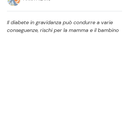
Economia
Fiction e Serie TV
Persone Scomparse
Programmi TV
Il diabete in gravidanza può condurre a varie
conseguenze, rischi per la mamma e il bambino
Politica
Reality e Talent
Soap Opera
ShowBiz
Social News
News Cinema
News dal mondo
News Musica
News Spettacolo