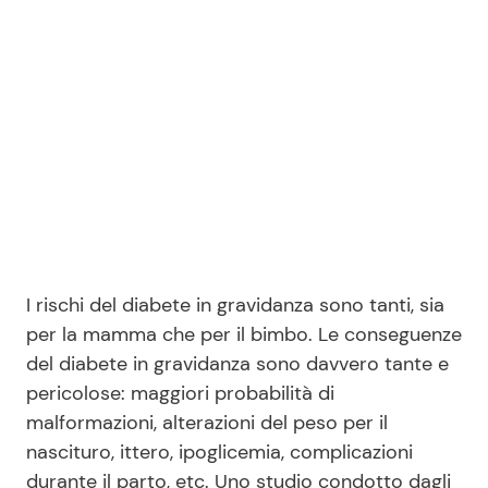
Benessere
Cucina e Ricette
Casa
Consigli di Cucina
Moda e Style
Dolci
Mondo Mamma
Le Ricette in TV
News benessere
Primi Piatti
I rischi del diabete in gravidanza sono tanti, sia
per la mamma che per il bimbo. Le conseguenze
Salute
Ricette Facili e Veloci
del diabete in gravidanza sono davvero tante e
pericolose: maggiori probabilità di
Viaggi e Turismo
Ricette Feste
malformazioni, alterazioni del peso per il
nascituro, ittero, ipoglicemia, complicazioni
Festività
Ricette per Bambini
durante il parto, etc. Uno studio condotto dagli